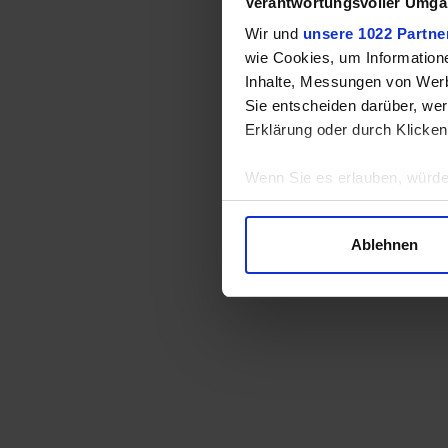
Verantwortungsvoller Umgan
Wir und
unsere 1022 Partne
wie Cookies, um Information
Inhalte, Messungen von Werb
Sie entscheiden darüber, wer
Erklärung oder durch Klicken
Wenn Sie es erlauben, würde
Informationen über Ihre 
Ihr Gerät durch aktives 
Ablehnen
Erfahren Sie mehr darüber, w
Einzelheiten
fest.
Wir verwenden Cookies, um I
und die Zugriffe auf unsere 
Website an unsere Partner fü
möglicherweise mit weiteren
der Dienste gesammelt habe