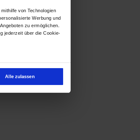
 mithilfe von Technologien
personalisierte Werbung und
 Angeboten zu ermöglichen.
g jederzeit über die Cookie-
sein können
ren
Alle zulassen
hre Präferenzen im
Abschnitt
 Medien anbieten zu können
hrer Verwendung unserer
 führen diese Informationen
ie im Rahmen Ihrer Nutzung