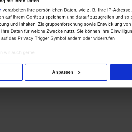
g mit Ihren Daten
r
verarbeiten Ihre persönlichen Daten, wie z. B. Ihre IP-Adresse,
en auf Ihrem Gerät zu speichern und darauf zuzugreifen und so 
ung und Inhalten, Zielgruppenforschung sowie Entwicklung von
 Ihre Daten für welche Zwecke nutzt. Sie können Ihre Einwilligun
 auf das Privacy Trigger Symbol ändern oder widerrufen
n wir auch gerne:
geografische Lage erfassen, welche bis auf einige Meter genau 
Scannen nach bestimmten Merkmalen (Fingerprinting) identifizie
Anpassen
ie Ihre persönlichen Daten verarbeitet werden, und legen Sie I
nhalte und Anzeigen zu personalisieren, Funktionen für soziale
Website zu analysieren. Außerdem geben wir Informationen zu I
r soziale Medien, Werbung und Analysen weiter. Unsere Partner
 Daten zusammen, die Sie ihnen bereitgestellt haben oder die s
n.