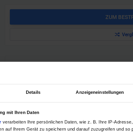
ZUM BEST
Verg
GEWINNSPIEL
Gewinne einen MSI Gaming PC mit RTX 5070 T
Bis zum 21. August hast du die Chance, bei unserem Gewinnspie
Details
Anzeigeneinstellungen
gewinnen. Die Komponenten, den Zusammenbau, die Spiele-Ben
Jetzt teilnehmen!
g mit Ihren Daten
r
verarbeiten Ihre persönlichen Daten, wie z. B. Ihre IP-Adresse,
en auf Ihrem Gerät zu speichern und darauf zuzugreifen und so 