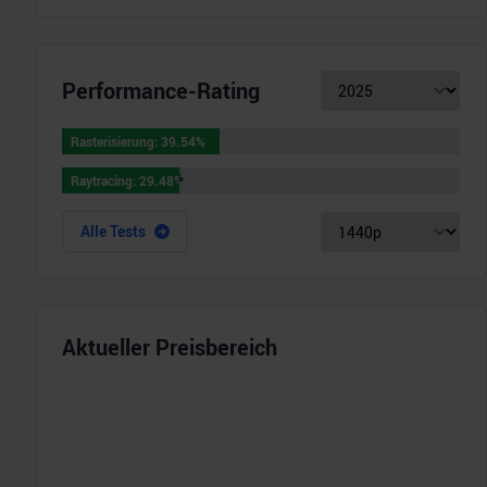
Performance-Rating
Rasterisierung
:
39.54
%
Rasterisierung
:
39.54
%
Raytracing
:
29.48
%
Raytracing
:
29.48
%
Alle Tests
Aktueller Preisbereich