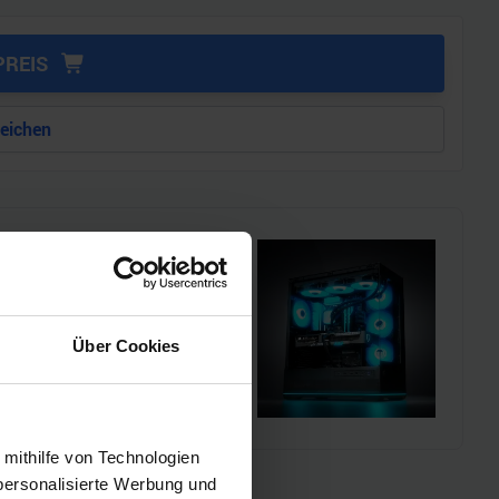
PREIS
leichen
i!!
l einen MSI Gaming-PC zu
Über Cookies
chmarks und den
 mithilfe von Technologien
personalisierte Werbung und