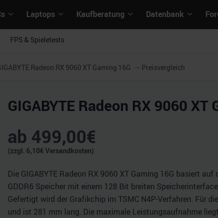
Cs
Laptops
Kaufberatung
Datenbank
Fo
FPS & Spieletests
GIGABYTE Radeon RX 9060 XT Gaming 16G
Preisvergleich
GIGABYTE Radeon RX 9060 XT 
ab
499,00
€
(zzgl.
6,10
€ Versandkosten)
Die GIGABYTE Radeon RX 9060 XT Gaming 16G basiert auf de
GDDR6 Speicher mit einem 128 Bit breiten Speicherinterface
Gefertigt wird der Grafikchip im TSMC N4P-Verfahren. Für die 
und ist 281 mm lang. Die maximale Leistungsaufnahme liegt l