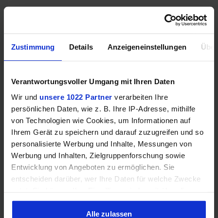
Takt Boost (MHz)
3320
Mehr technische Daten
Zustimmung
Details
Anzeigeneinstellungen
Über
Hinweis: Unsere Links sind Affiliate Links. Wir erhalten beim Kauf
Verantwortungsvoller Umgang mit Ihren Daten
eine kleine Provision, ohne dass sich euer Preis erhöht.
Wir und
unsere 1022 Partner
verarbeiten Ihre
persönlichen Daten, wie z. B. Ihre IP-Adresse, mithilfe
ZUM BESTPREIS
von Technologien wie Cookies, um Informationen auf
Ihrem Gerät zu speichern und darauf zuzugreifen und so
personalisierte Werbung und Inhalte, Messungen von
Vergleichen
Werbung und Inhalten, Zielgruppenforschung sowie
Entwicklung von Angeboten zu ermöglichen. Sie
entscheiden darüber, wer Ihre Daten für welche Zwecke
nutzt. Sie können Ihre Einwilligung jederzeit über die
Cookie-Erklärung oder durch Klicken auf das Privacy
GEWINNSPIEL
Trigger Symbol ändern oder widerrufen
Alle zulassen