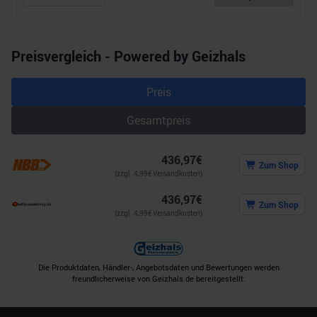
haben oder die sie im Rahmen Ihrer Nutzung der Dienste
gesammelt haben.
Preisvergleich - Powered by Geizhals
Preis
Gesamtpreis
436,97
€
Zum Shop
(zzgl.
4,99
€ Versandkosten)
436,97
€
Zum Shop
(zzgl.
4,99
€ Versandkosten)
Die Produktdaten, Händler-, Angebotsdaten und Bewertungen werden
freundlicherweise von Geizhals.de bereitgestellt.