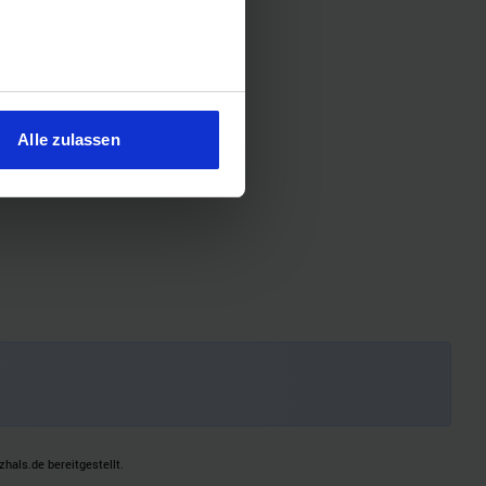
sein können
ren
Alle zulassen
hre Präferenzen im
Abschnitt
 Medien anbieten zu können
hrer Verwendung unserer
 führen diese Informationen
ie im Rahmen Ihrer Nutzung
als.de bereitgestellt.