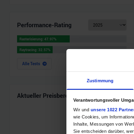
Performance-Rating
Rasterisierung
:
47.97
%
Rasterisierung
:
47.97
%
Raytracing
:
32.57
%
Raytracing
:
32.57
%
Alle Tests
Zustimmung
Aktueller Preisbereich
Verantwortungsvoller Umgan
Wir und
unsere 1022 Partne
wie Cookies, um Information
Inhalte, Messungen von Werb
Sie entscheiden darüber, wer