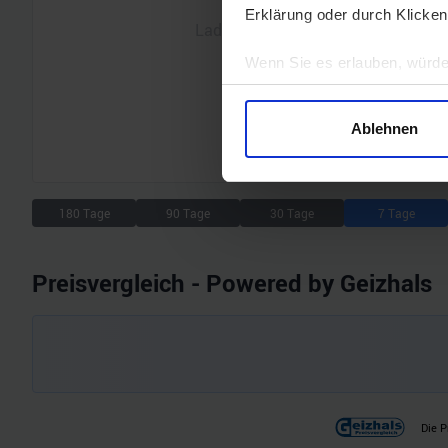
Erklärung oder durch Klicken
Lade Chart...
Wenn Sie es erlauben, würde
Informationen über Ihre 
Ihr Gerät durch aktives 
Ablehnen
Erfahren Sie mehr darüber, w
Einzelheiten
fest.
180 Tage
90 Tage
Wir verwenden Cookies, um I
30 Tage
7 Tage
und die Zugriffe auf unsere 
Website an unsere Partner fü
Preisvergleich - Powered by Geizhals
möglicherweise mit weiteren
der Dienste gesammelt habe
Die P