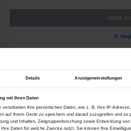
KEINE A
Verg
GEWINNSPIEL
Gewinne einen MSI Gaming PC mit RTX 5070 T
Details
Anzeigeneinstellungen
Bis zum 21. August hast du die Chance, bei unserem Gewinnspie
gewinnen. Die Komponenten, den Zusammenbau, die Spiele-Ben
g mit Ihren Daten
r
verarbeiten Ihre persönlichen Daten, wie z. B. Ihre IP-Adresse,
Jetzt teilnehmen!
en auf Ihrem Gerät zu speichern und darauf zuzugreifen und so 
ung und Inhalten, Zielgruppenforschung sowie Entwicklung von
 Ihre Daten für welche Zwecke nutzt. Sie können Ihre Einwilligun