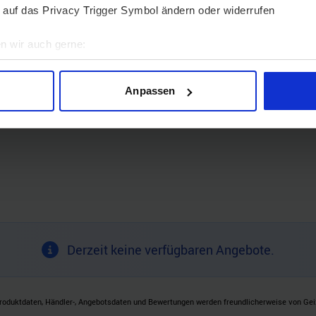
 auf das Privacy Trigger Symbol ändern oder widerrufen
n wir auch gerne:
geografische Lage erfassen, welche bis auf einige Meter genau 
Scannen nach bestimmten Merkmalen (Fingerprinting) identifizie
Anpassen
ie Ihre persönlichen Daten verarbeitet werden, und legen Sie I
nhalte und Anzeigen zu personalisieren, Funktionen für soziale
Website zu analysieren. Außerdem geben wir Informationen zu I
r soziale Medien, Werbung und Analysen weiter. Unsere Partner
 Daten zusammen, die Sie ihnen bereitgestellt haben oder die s
n.
Derzeit keine verfügbaren Angebote.
roduktdaten, Händler-, Angebotsdaten und Bewertungen werden freundlicherweise von Geizh