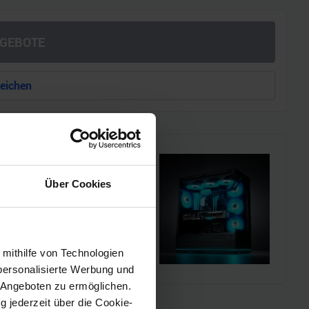
NGEBOTE
leichen
i!!
Über Cookies
l einen MSI Gaming-PC zu
chmarks und den
 mithilfe von Technologien
personalisierte Werbung und
 Angeboten zu ermöglichen.
g jederzeit über die Cookie-