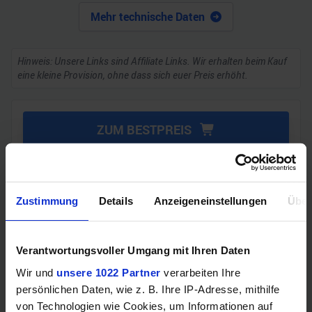
Mehr technische Daten
Hinweis: Unsere Links sind Affiliate Links. Wir erhalten beim Kauf
eine kleine Provision, ohne dass sich euer Preis erhöht.
ZUM BESTPREIS
Vergleichen
Zustimmung
Details
Anzeigeneinstellungen
Über
GEWINNSPIEL
Verantwortungsvoller Umgang mit Ihren Daten
Gewinne einen MSI Gaming PC mit RTX 5070
Wir und
unsere 1022 Partner
verarbeiten Ihre
Ti!!
persönlichen Daten, wie z. B. Ihre IP-Adresse, mithilfe
von Technologien wie Cookies, um Informationen auf