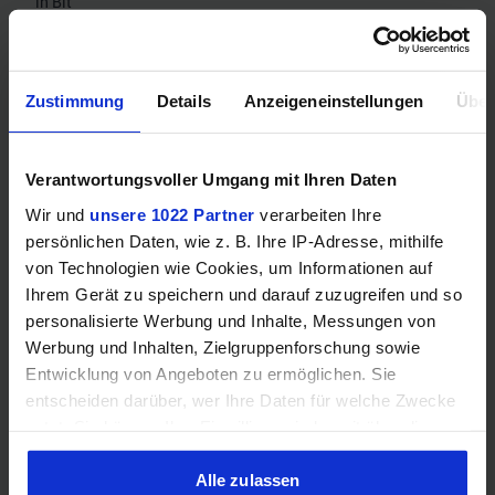
in Bit
Speicherbandbreite
16
in Gbps
Zustimmung
Details
Anzeigeneinstellungen
Über
Mehr technische Daten
Verantwortungsvoller Umgang mit Ihren Daten
Wir und
unsere 1022 Partner
verarbeiten Ihre
Hinweis: Unsere Links sind Affiliate Links. Wir erhalten beim Kauf
eine kleine Provision, ohne dass sich euer Preis erhöht.
persönlichen Daten, wie z. B. Ihre IP-Adresse, mithilfe
von Technologien wie Cookies, um Informationen auf
Ihrem Gerät zu speichern und darauf zuzugreifen und so
personalisierte Werbung und Inhalte, Messungen von
ZUM BESTPREIS
Werbung und Inhalten, Zielgruppenforschung sowie
Entwicklung von Angeboten zu ermöglichen. Sie
Vergleichen
entscheiden darüber, wer Ihre Daten für welche Zwecke
nutzt. Sie können Ihre Einwilligung jederzeit über die
Cookie-Erklärung oder durch Klicken auf das Privacy
Trigger Symbol ändern oder widerrufen
Alle zulassen