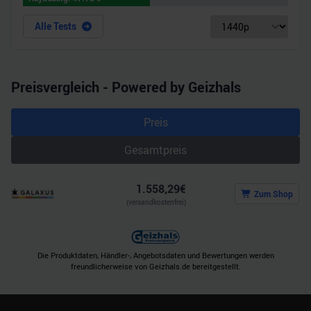
haben oder die sie im Rahmen Ihrer Nutzung der Dienste
gesammelt haben.
Alle Tests
Preisvergleich - Powered by Geizhals
Preis
Gesamtpreis
1.558,29
€
Zum Shop
(versandkostenfrei)
Die Produktdaten, Händler-, Angebotsdaten und Bewertungen werden
freundlicherweise von Geizhals.de bereitgestellt.