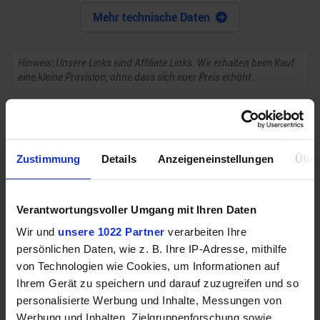
Mehr technische Daten
Hinweis: Unsere Links sind Affiliate Links. Wir erhalten beim Kauf
eine kleine Provision, ohne dass sich euer Preis erhöht.
ZUM BESTPREIS
Zustimmung
Details
Anzeigeneinstellungen
Über
Vergleichen
Verantwortungsvoller Umgang mit Ihren Daten
Wir und
unsere 1022 Partner
verarbeiten Ihre
persönlichen Daten, wie z. B. Ihre IP-Adresse, mithilfe
GEWINNSPIEL
von Technologien wie Cookies, um Informationen auf
Gewinne einen MSI Gaming PC mit RTX 5070
Ihrem Gerät zu speichern und darauf zuzugreifen und so
Ti!!
personalisierte Werbung und Inhalte, Messungen von
Werbung und Inhalten, Zielgruppenforschung sowie