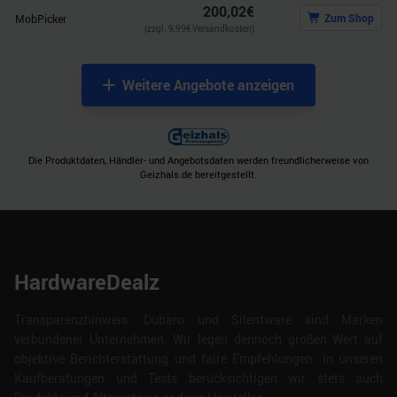
200,02
€
Zum Shop
MobPicker
(zzgl.
9,99
€ Versandkosten)
Weitere Angebote anzeigen
Die Produktdaten, Händler- und Angebotsdaten werden freundlicherweise von
Geizhals.de bereitgestellt.
HardwareDealz
Transparenzhinweis: Dubaro und Silentware sind Marken
verbundener Unternehmen. Wir legen dennoch großen Wert auf
objektive Berichterstattung und faire Empfehlungen. In unseren
Kaufberatungen und Tests berücksichtigen wir stets auch