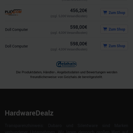
456,20
€
Zum Shop
(zzgl.
5,00
€ Versandkosten)
598,00
€
Zum Shop
Doll Computer
(zzgl.
4,00
€ Versandkosten)
598,00
€
Zum Shop
Doll Computer
(zzgl.
4,00
€ Versandkosten)
Die Produktdaten, Händler-, Angebotsdaten und Bewertungen werden
freundlicherweise von Geizhals.de bereitgestellt.
HardwareDealz
Transparenzhinweis: Dubaro und Silentware sind Marken
verbundener Unternehmen. Wir legen dennoch großen Wert auf