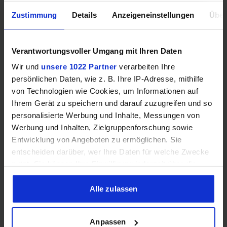
Zustimmung
Details
Anzeigeneinstellungen
Über
Mehr technische Daten
Verantwortungsvoller Umgang mit Ihren Daten
Hinweis: Unsere Links sind Affiliate Links. Wir erhalten beim Kauf
eine kleine Provision, ohne dass sich euer Preis erhöht.
Wir und
unsere 1022 Partner
verarbeiten Ihre
persönlichen Daten, wie z. B. Ihre IP-Adresse, mithilfe
von Technologien wie Cookies, um Informationen auf
Ihrem Gerät zu speichern und darauf zuzugreifen und so
ZUM BESTPREIS
personalisierte Werbung und Inhalte, Messungen von
Werbung und Inhalten, Zielgruppenforschung sowie
Vergleichen
Entwicklung von Angeboten zu ermöglichen. Sie
entscheiden darüber, wer Ihre Daten für welche Zwecke
nutzt. Sie können Ihre Einwilligung jederzeit über die
Cookie-Erklärung oder durch Klicken auf das Privacy
Trigger Symbol ändern oder widerrufen
Alle zulassen
GEWINNSPIEL
Gewinne einen MSI Gaming PC mit RTX 5070
Wenn Sie es erlauben, würden wir auch gerne:
Ti!!
Anpassen
Informationen über Ihre geografische Lage erfassen,