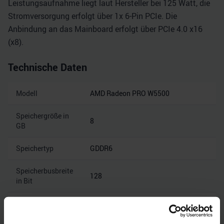
Leistungsaufnahme liegt laut Hersteller bei 125 Watt, die
Stromversorgung erfolgt über 1x 6-Pin PCIe. Die
Anbindung an das Mainboard erfolgt über PCIe 4.0 x16
(x8).
Technische Daten
Modell
AMD Radeon PRO W5500
Speichergröße in
8
GB
Speichertyp
GDDR6
Speicherbusbreite
128
in Bit
Speicherbandbreite
14
in Gbps