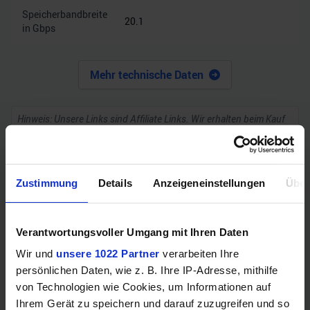
Speicherbandbreite
20.1
in Gbps
Mehr technische Daten
Hinweis: Unsere Links sind Affiliate Links. Wir erhalten beim Kauf
eine kleine Provision, ohne dass sich euer Preis erhöht.
Zustimmung
Details
Anzeigeneinstellungen
Über
ZUM BESTPREIS
Vergleichen
Verantwortungsvoller Umgang mit Ihren Daten
Wir und
unsere 1022 Partner
verarbeiten Ihre
persönlichen Daten, wie z. B. Ihre IP-Adresse, mithilfe
von Technologien wie Cookies, um Informationen auf
GEWINNSPIEL
Ihrem Gerät zu speichern und darauf zuzugreifen und so