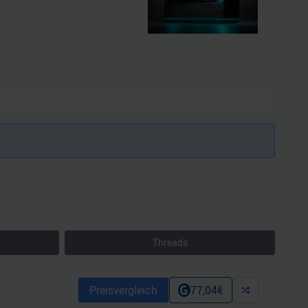
Threads
Preisvergleich
77,04
€