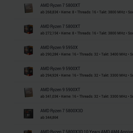
AMD Ryzen 7 5800XT
ab
268,83
€
•
Kerne:
8
•
Threads:
16
•
Takt:
3800
MHz
•
So
AMD Ryzen 7 5800XT
ab
272,15
€
•
Kerne:
8
•
Threads:
16
•
Takt:
3800
MHz
•
So
AMD Ryzen 9 5950X
ab
290,28
€
•
Kerne:
16
•
Threads:
32
•
Takt:
3400
MHz
•
S
AMD Ryzen 9 5900XT
ab
294,92
€
•
Kerne:
16
•
Threads:
32
•
Takt:
3300
MHz
•
S
AMD Ryzen 9 5900XT
ab
341,03
€
•
Kerne:
16
•
Threads:
32
•
Takt:
3300
MHz
•
S
AMD Ryzen 7 5800X3D
ab
344,86
€
AMD Ryzen 7 5800X3D 10 Years AMD AM4 Annivers