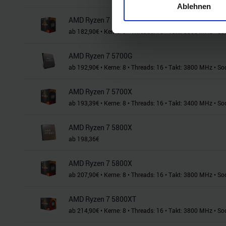
Ablehnen
Erfahren Sie mehr darüber, w
AMD Ryzen 7 5700G
Einzelheiten
fest.
ab
182,90
€
•
Kerne:
8
•
Threads:
16
•
Takt:
3800
MHz
•
So
Wir verwenden Cookies, um I
AMD Ryzen 7 5700G
und die Zugriffe auf unsere 
ab
192,90
€
•
Kerne:
8
•
Threads:
16
•
Takt:
3800
MHz
•
So
Website an unsere Partner fü
möglicherweise mit weiteren
AMD Ryzen 7 5700X
der Dienste gesammelt habe
ab
193,39
€
•
Kerne:
8
•
Threads:
16
•
Takt:
3400
MHz
•
So
AMD Ryzen 7 5800X
ab
198,36
€
AMD Ryzen 7 5800X
ab
207,90
€
•
Kerne:
8
•
Threads:
16
•
Takt:
3800
MHz
•
So
AMD Ryzen 7 5800XT
ab
214,90
€
•
Kerne:
8
•
Threads:
16
•
Takt:
3800
MHz
•
So