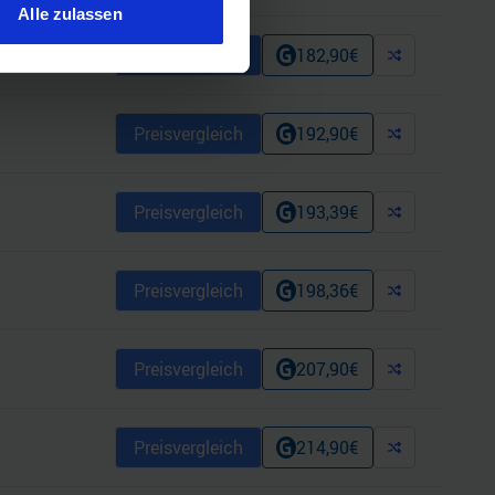
Alle zulassen
hre Präferenzen im
Abschnitt
Preisvergleich
182,90
€
 Medien anbieten zu können
Preisvergleich
192,90
€
hrer Verwendung unserer
 führen diese Informationen
ie im Rahmen Ihrer Nutzung
Preisvergleich
193,39
€
Preisvergleich
198,36
€
Preisvergleich
207,90
€
Preisvergleich
214,90
€