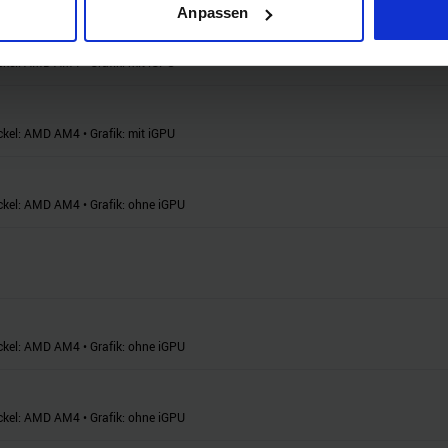
Anpassen
ie Ihre persönlichen Daten verarbeitet werden, und legen Sie I
ckel:
AMD AM4
•
Grafik:
mit iGPU
nhalte und Anzeigen zu personalisieren, Funktionen für soziale
Website zu analysieren. Außerdem geben wir Informationen zu I
ckel:
AMD AM4
•
Grafik:
mit iGPU
r soziale Medien, Werbung und Analysen weiter. Unsere Partner
 Daten zusammen, die Sie ihnen bereitgestellt haben oder die s
n.
ckel:
AMD AM4
•
Grafik:
ohne iGPU
ckel:
AMD AM4
•
Grafik:
ohne iGPU
ckel:
AMD AM4
•
Grafik:
ohne iGPU