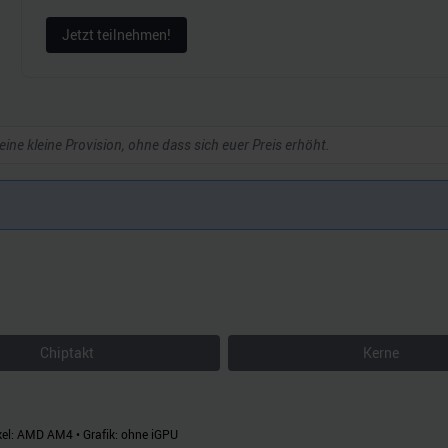
Jetzt teilnehmen!
 eine kleine Provision, ohne dass sich euer Preis erhöht.
Chiptakt
Kerne
el:
AMD AM4
•
Grafik:
ohne iGPU