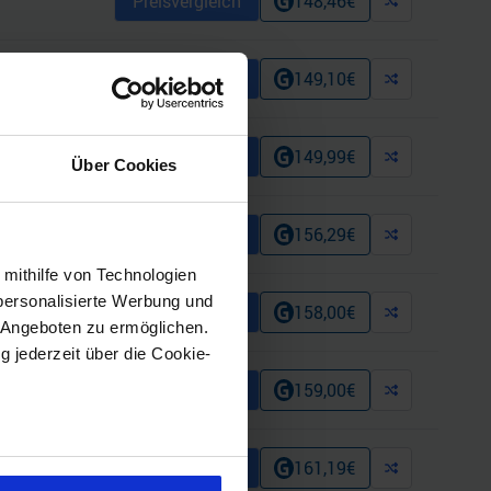
Preisvergleich
148,46
€
Preisvergleich
149,10
€
Preisvergleich
149,99
€
Über Cookies
Preisvergleich
156,29
€
 mithilfe von Technologien
personalisierte Werbung und
Preisvergleich
158,00
€
 Angeboten zu ermöglichen.
g jederzeit über die Cookie-
Preisvergleich
159,00
€
sein können
Preisvergleich
161,19
€
ren