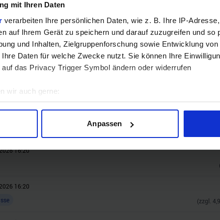
g mit Ihren Daten
gewinnen. Die Komponenten, den Zusammenbau, die Spiele-Ben
r
verarbeiten Ihre persönlichen Daten, wie z. B. Ihre IP-Adresse,
en auf Ihrem Gerät zu speichern und darauf zuzugreifen und so 
Jetzt teilnehmen!
ung und Inhalten, Zielgruppenforschung sowie Entwicklung von
 Ihre Daten für welche Zwecke nutzt. Sie können Ihre Einwilligun
 auf das Privacy Trigger Symbol ändern oder widerrufen
n wir auch gerne:
geografische Lage erfassen, welche bis auf einige Meter genau 
Scannen nach bestimmten Merkmalen (Fingerprinting) identifizie
Anpassen
ie Ihre persönlichen Daten verarbeitet werden, und legen Sie I
2026 16:20
nhalte und Anzeigen zu personalisieren, Funktionen für soziale
Website zu analysieren. Außerdem geben wir Informationen zu I
2026 16:20
r soziale Medien, Werbung und Analysen weiter. Unsere Partner
asse
 Daten zusammen, die Sie ihnen bereitgestellt haben oder die s
(zzgl.
4,
n.