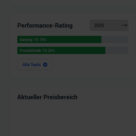
Performance-Rating
Gaming
:
75.75
%
Gaming
:
75.75
%
Produktivität
:
79.25
%
Produktivität
:
79.25
%
Alle Tests
Aktueller Preisbereich