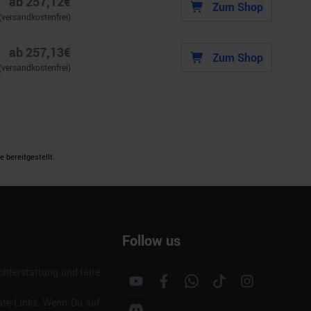
ab
257,12
€
Zum Shop
(versandkostenfrei)
ab
257,13
€
Zum Shop
(versandkostenfrei)
 bereitgestellt.
Follow us
hterstattung und faire
ate-Links. Wenn Du auf