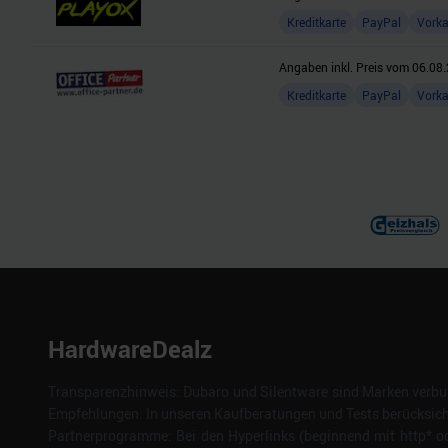
Kreditkarte
PayPal
Vork
Angaben inkl. Preis vom
06.08.
Kreditkarte
PayPal
Vork
HardwareDealz
Transparenzhinweis: Dubaro und Silentware sind Marken verbun
Empfehlungen. In unseren Kaufberatungen und Tests berücksichti
Partnerprogramme: Bei den Hyperlinks (beginnend mit http* od