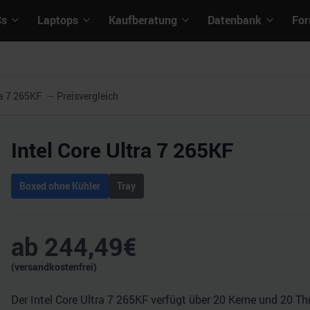
Cs
Laptops
Kaufberatung
Datenbank
Fo
ra 7 265KF
Preisvergleich
Intel Core Ultra 7 265KF
Boxed ohne Kühler
Tray
ab
244,49
€
(versandkostenfrei)
Der Intel Core Ultra 7 265KF verfügt über 20 Kerne und 20 T