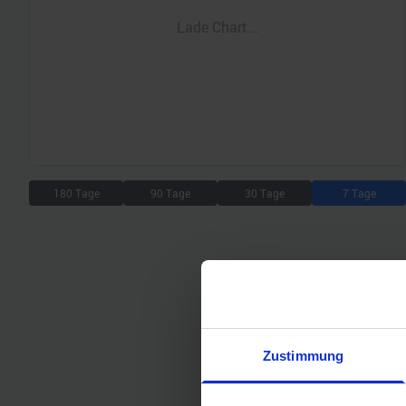
Lade Chart...
180 Tage
90 Tage
30 Tage
7 Tage
Zustimmung