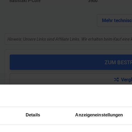
Basistakt P-Core
3900
Mehr technisc
Hinweis: Unsere Links sind Affiliate Links. Wir erhalten beim Kauf eine 
ZUM BEST
Verg
GEWINNSPIEL
Details
Anzeigeneinstellungen
Gewinne einen MSI Gaming PC mit RTX 5070 T
Bis zum 21. August hast du die Chance, bei unserem Gewinnspie