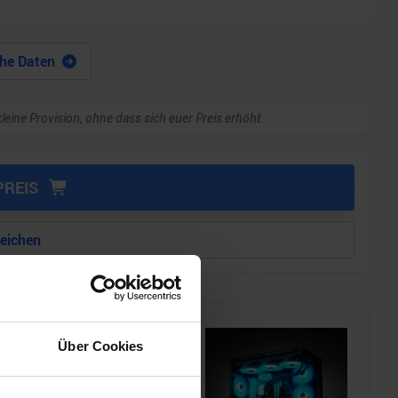
he Daten
kleine Provision, ohne dass sich euer Preis erhöht.
PREIS
leichen
Über Cookies
i!!
l einen MSI Gaming-PC zu