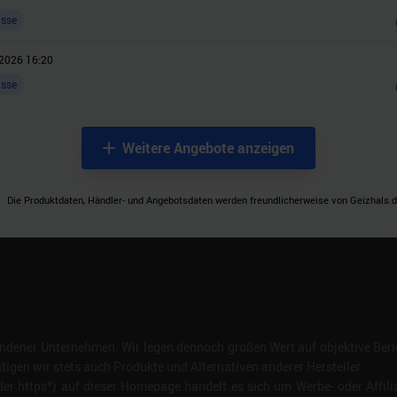
asse
2026 16:20
asse
Weitere Angebote anzeigen
Die Produktdaten, Händler- und Angebotsdaten werden freundlicherweise von Geizhals.de
dener Unternehmen. Wir legen dennoch großen Wert auf objektive Beric
gen wir stets auch Produkte und Alternativen anderer Hersteller.
er https*) auf dieser Homepage handelt es sich um Werbe- oder Affili