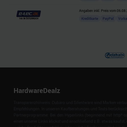
Angaben inkl. Preis vom
06.08.
Kreditkarte
PayPal
Vork
HardwareDealz
Transparenzhinweis: Dubaro und Silentware sind Marken verbun
Empfehlungen. In unseren Kaufberatungen und Tests berücksichti
Partnerprogramme: Bei den Hyperlinks (beginnend mit http* od
einen unserer Links klickst und anschließend z.B. etwas kaufst, 