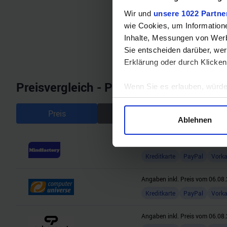
Wir und
unsere 1022 Partne
wie Cookies, um Information
Inhalte, Messungen von Werb
Sie entscheiden darüber, wer
Erklärung oder durch Klicken
Preisvergleich - Powered by Geizhals
Wenn Sie es erlauben, würde
Informationen über Ihre 
Preis
Gesamtpreis
Ihr Gerät durch aktives 
Ablehnen
Erfahren Sie mehr darüber, w
Einzelheiten
fest.
Angaben inkl. Preis vom
06.08.
Kreditkarte
PayPal
Vork
Wir verwenden Cookies, um I
und die Zugriffe auf unsere 
Angaben inkl. Preis vom
06.08.
Website an unsere Partner fü
Kreditkarte
PayPal
Vork
möglicherweise mit weiteren
der Dienste gesammelt habe
Angaben inkl. Preis vom
06.08.