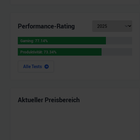
Performance-Rating
Gaming
:
77.14
%
Gaming
:
77.14
%
Produktivität
:
73.34
%
Produktivität
:
73.34
%
Alle Tests
Aktueller Preisbereich