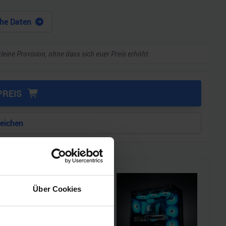
he Daten
kleine Provision, ohne dass sich euer Preis erhöht.
PREIS
leichen
Über Cookies
i!!
l einen MSI Gaming-PC zu
chmarks und den