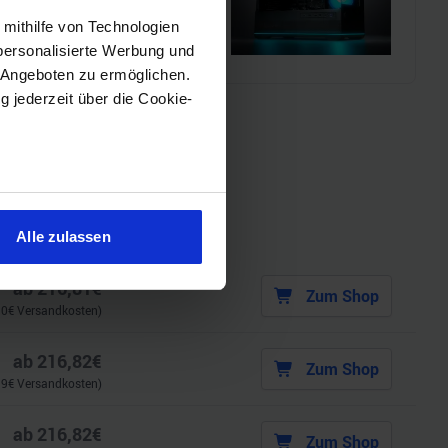
 mithilfe von Technologien
personalisierte Werbung und
 Angeboten zu ermöglichen.
g jederzeit über die Cookie-
sein können
ren
Alle zulassen
hre Präferenzen im
Abschnitt
ab
216,81
€
Zum Shop
90
€ Versandkosten)
 Medien anbieten zu können
hrer Verwendung unserer
ab
216,82
€
Zum Shop
 führen diese Informationen
99
€ Versandkosten)
ie im Rahmen Ihrer Nutzung
ab
216,82
€
Zum Shop