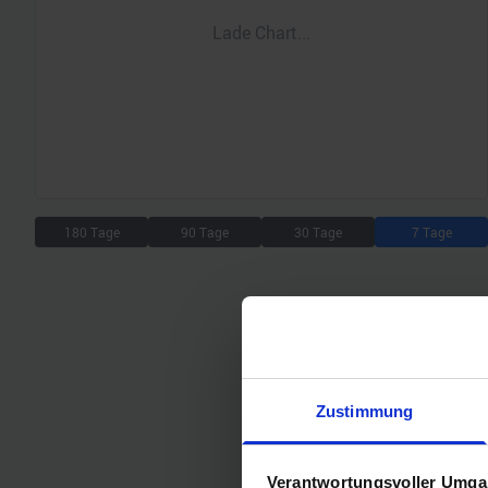
Lade Chart...
180 Tage
90 Tage
30 Tage
7 Tage
Zustimmung
Verantwortungsvoller Umgan