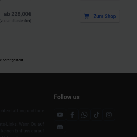
ab
228,00
€
Zum Shop
(versandkostenfrei)
 bereitgestellt.
Follow us
hterstattung und faire
ate-Links. Wenn Du auf
s keinen Einfluss darauf