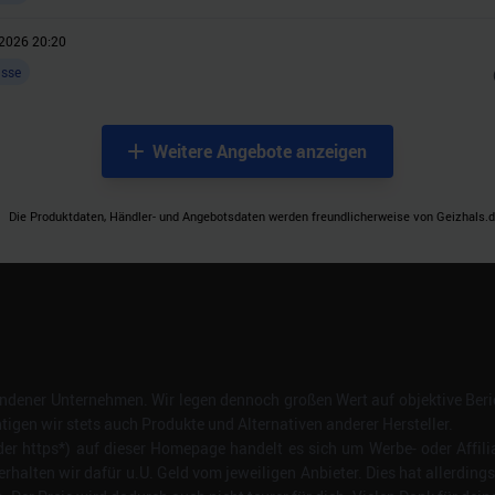
2026 20:20
asse
Weitere Angebote anzeigen
Die Produktdaten, Händler- und Angebotsdaten werden freundlicherweise von Geizhals.de
dener Unternehmen. Wir legen dennoch großen Wert auf objektive Beric
gen wir stets auch Produkte und Alternativen anderer Hersteller.
er https*) auf dieser Homepage handelt es sich um Werbe- oder Affili
erhalten wir dafür u.U. Geld vom jeweiligen Anbieter. Dies hat allerding