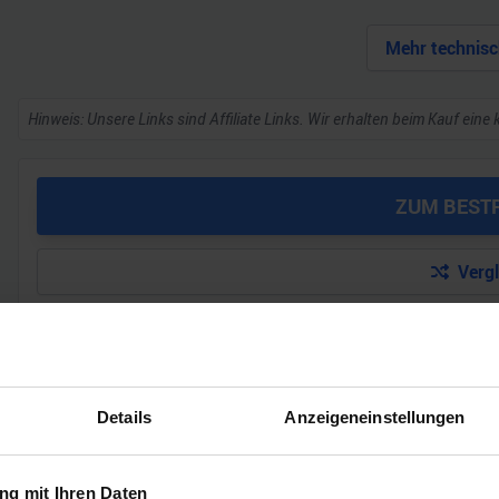
Mehr technisc
Hinweis: Unsere Links sind Affiliate Links. Wir erhalten beim Kauf eine 
ZUM BEST
Verg
GEWINNSPIEL
Details
Anzeigeneinstellungen
Gewinne einen MSI Gaming PC mit RTX 5070 T
Bis zum 21. August hast du die Chance, bei unserem Gewinnspie
g mit Ihren Daten
gewinnen. Die Komponenten, den Zusammenbau, die Spiele-Ben