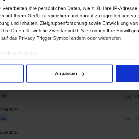
r
verarbeiten Ihre persönlichen Daten, wie z. B. Ihre IP-Adresse,
Jetzt teilnehmen!
en auf Ihrem Gerät zu speichern und darauf zuzugreifen und so 
ung und Inhalten, Zielgruppenforschung sowie Entwicklung von
 Ihre Daten für welche Zwecke nutzt. Sie können Ihre Einwilligun
 auf das Privacy Trigger Symbol ändern oder widerrufen
n wir auch gerne:
geografische Lage erfassen, welche bis auf einige Meter genau 
Scannen nach bestimmten Merkmalen (Fingerprinting) identifizie
Anpassen
ie Ihre persönlichen Daten verarbeitet werden, und legen Sie I
2026 20:20
asse
(zzgl.
8,
nhalte und Anzeigen zu personalisieren, Funktionen für soziale
Website zu analysieren. Außerdem geben wir Informationen zu I
2026 20:20
r soziale Medien, Werbung und Analysen weiter. Unsere Partner
asse
(zzgl.
6,
 Daten zusammen, die Sie ihnen bereitgestellt haben oder die s
n.
2026 20:20