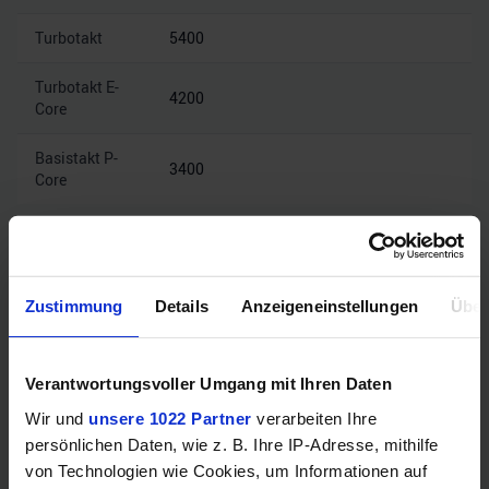
Turbotakt
5400
Turbotakt E-
4200
Core
Basistakt P-
3400
Core
Mehr technische Daten
Zustimmung
Details
Anzeigeneinstellungen
Über
Hinweis: Unsere Links sind Affiliate Links. Wir erhalten beim Kauf
eine kleine Provision, ohne dass sich euer Preis erhöht.
Verantwortungsvoller Umgang mit Ihren Daten
Wir und
unsere 1022 Partner
verarbeiten Ihre
ZUM BESTPREIS
persönlichen Daten, wie z. B. Ihre IP-Adresse, mithilfe
von Technologien wie Cookies, um Informationen auf