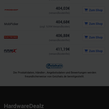
404,03
€
Zum Shop
(versandkostenfrei)
404,68
€
Zum Shop
MobPicker
(zzgl.
9,99
€ Versandkosten)
406,88
€
Zum Shop
(versandkostenfrei)
411,19
€
Zum Shop
(versandkostenfrei)
Die Produktdaten, Händler-, Angebotsdaten und Bewertungen werden
freundlicherweise von Geizhals.de bereitgestellt.
HardwareDealz