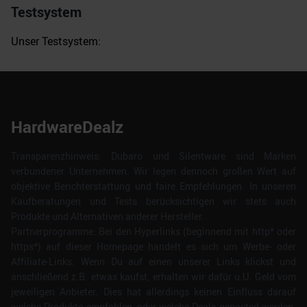
Testsystem
Unser Testsystem:
HardwareDealz
Transparenzhinweis: Dubaro und Silentware sind Marken
verbundener Unternehmen. Wir legen dennoch großen Wert auf
objektive Berichterstattung und faire Empfehlungen. In unseren
Kaufberatungen und Tests berücksichtigen wir stets auch
Produkte und Alternativen anderer Hersteller.
Partnerprogramme: Bei den Hyperlinks (beginnend mit http* oder
https*) auf dieser Homepage handelt es sich um Werbe- oder
Affiliate-Links. Wenn Du auf einen unserer Links klickst und
anschließend z.B. etwas kaufst, erhalten wir dafür u.U. Geld vom
jeweiligen Anbieter. Dies hat allerdings keinen Einfluss darauf
welche Produkte empfohlen, oder welche Deals geposted werden.