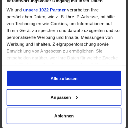
Verantwortungsvoller Umgang mit Ihren Daten
Wir und
unsere 1022 Partner
verarbeiten Ihre
persönlichen Daten, wie z. B. Ihre IP-Adresse, mithilfe
von Technologien wie Cookies, um Informationen auf
Ihrem Gerät zu speichern und darauf zuzugreifen und so
Serien wählen
Spiele wählen
personalisierte Werbung und Inhalte, Messungen von
Werbung und Inhalten, Zielgruppenforschung sowie
Average
1% Low
Entwicklung von Angeboten zu ermöglichen. Sie
entscheiden darüber, wer Ihre Daten für welche Zwecke
nutzt. Sie können Ihre Einwilligung jederzeit über die
Keine Ergebnisse für die gewählte Kombination
Cookie-Erklärung oder durch Klicken auf das Privacy
gefunden.
Trigger Symbol ändern oder widerrufen
Alle zulassen
Wenn Sie es erlauben, würden wir auch gerne:
Anpassen
Informationen über Ihre geografische Lage erfassen,
welche bis auf einige Meter genau sein können
Ihr Gerät durch aktives Scannen nach bestimmten
Ablehnen
3. Effizienz (FPS pro Watt)
Merkmalen (Fingerprinting) identifizieren