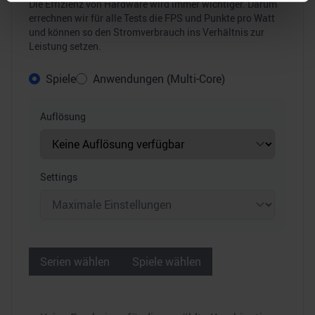
Erfahren Sie mehr darüber, wie Ihre persönlichen Daten
Die Effizienz von Hardware wird immer wichtiger. Darum
errechnen wir für alle Tests die FPS und Punkte pro Watt
verarbeitet werden, und legen Sie Ihre Präferenzen im
und können so den Stromverbrauch ins Verhältnis zur
Abschnitt Einzelheiten
fest.
Leistung setzen.
Wir verwenden Cookies, um Inhalte und Anzeigen zu
Spiele
Anwendungen (Multi-Core)
personalisieren, Funktionen für soziale Medien anbieten
zu können und die Zugriffe auf unsere Website zu
Auflösung
analysieren. Außerdem geben wir Informationen zu Ihrer
Verwendung unserer Website an unsere Partner für
soziale Medien, Werbung und Analysen weiter. Unsere
Partner führen diese Informationen möglicherweise mit
Settings
weiteren Daten zusammen, die Sie ihnen bereitgestellt
haben oder die sie im Rahmen Ihrer Nutzung der Dienste
gesammelt haben.
Serien wählen
Spiele wählen