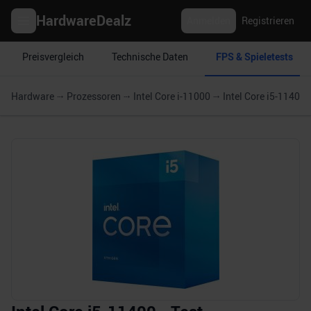
HardwareDealz
Anmelden
Registrieren
Preisvergleich
Technische Daten
FPS & Spieletests
Hardware
Prozessoren
Intel Core i-11000
Intel Core i5-11400