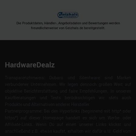
Die Produktdaten, Händler-, Angebotsdaten und Bewertungen werden
freundlicherweise von Geizhals.de bereitgestellt.
HardwareDealz
Transparenzhinweis: Dubaro und Silentware sind Marken
verbundener Unternehmen. Wir legen dennoch großen Wert auf
objektive Berichterstattung und faire Empfehlungen. In unseren
Kaufberatungen und Tests berücksichtigen wir stets auch
Produkte und Alternativen anderer Hersteller.
Partnerprogramme: Bei den Hyperlinks (beginnend mit http* oder
https*) auf dieser Homepage handelt es sich um Werbe- oder
Affiliate-Links. Wenn Du auf einen unserer Links klickst und
anschließend z.B. etwas kaufst, erhalten wir dafür u.U. Geld vom