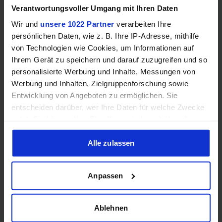
Speichertyp
–
–
Verantwortungsvoller Umgang mit Ihren Daten
Wir und
unsere 1022 Partner
verarbeiten Ihre
Speicherkanäle
–
–
persönlichen Daten, wie z. B. Ihre IP-Adresse, mithilfe
von Technologien wie Cookies, um Informationen auf
Ihrem Gerät zu speichern und darauf zuzugreifen und so
RAM-Geschwindigkeit
–
–
personalisierte Werbung und Inhalte, Messungen von
Werbung und Inhalten, Zielgruppenforschung sowie
❌
❌
ECC-Unterstützung
Entwicklung von Angeboten zu ermöglichen. Sie
entscheiden darüber, wer Ihre Daten für welche Zwecke
nutzt. Sie können Ihre Einwilligung jederzeit über die
Cookie-Erklärung oder durch Klicken auf das Privacy
Trigger Symbol ändern oder widerrufen
Alle zulassen
Grafik
Wenn Sie es erlauben, würden wir auch gerne:
Anpassen
Informationen über Ihre geografische Lage erfassen,
❌
❌
iGPU
welche bis auf einige Meter genau sein können
Ihr Gerät durch aktives Scannen nach bestimmten
Ablehnen
iGPU-Modell
–
–
Merkmalen (Fingerprinting) identifizieren