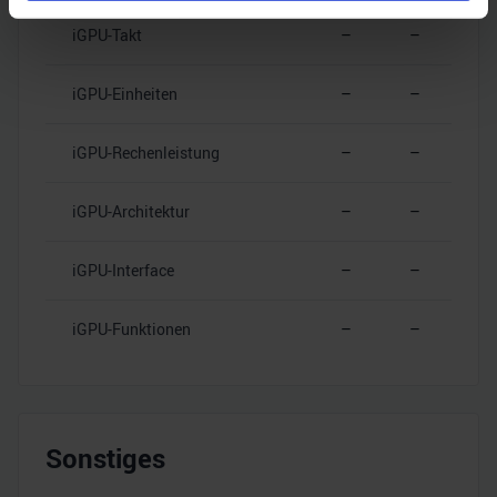
Erfahren Sie mehr darüber, wie Ihre persönlichen Daten
iGPU-Takt
–
–
verarbeitet werden, und legen Sie Ihre Präferenzen im
Abschnitt Einzelheiten
fest.
iGPU-Einheiten
–
–
Wir verwenden Cookies, um Inhalte und Anzeigen zu
personalisieren, Funktionen für soziale Medien anbieten
iGPU-Rechenleistung
–
–
zu können und die Zugriffe auf unsere Website zu
analysieren. Außerdem geben wir Informationen zu Ihrer
iGPU-Architektur
–
–
Verwendung unserer Website an unsere Partner für
soziale Medien, Werbung und Analysen weiter. Unsere
iGPU-Interface
–
–
Partner führen diese Informationen möglicherweise mit
weiteren Daten zusammen, die Sie ihnen bereitgestellt
iGPU-Funktionen
–
–
haben oder die sie im Rahmen Ihrer Nutzung der Dienste
gesammelt haben.
Sonstiges