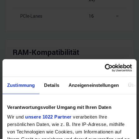
PCIe-Lanes
16
–
RAM-Kompatibilität
Speichertyp
DDR4
–
Zustimmung
Details
Anzeigeneinstellungen
Über
Dual
Speicherkanäle
–
Channel
Verantwortungsvoller Umgang mit Ihren Daten
DDR4-
RAM-Geschwindigkeit
–
Wir und
unsere 1022 Partner
verarbeiten Ihre
2666
persönlichen Daten, wie z. B. Ihre IP-Adresse, mithilfe
von Technologien wie Cookies, um Informationen auf
❌
❌
ECC-Unterstützung