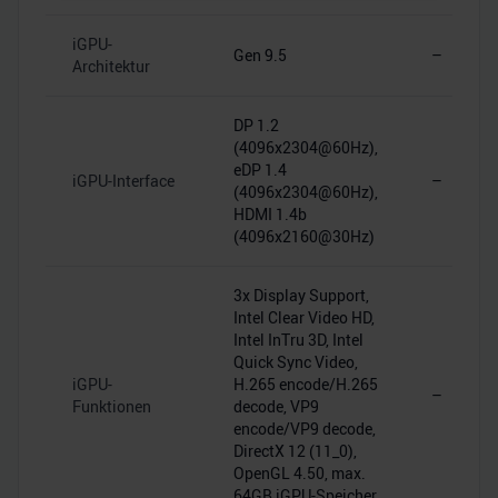
personalisieren, Funktionen für soziale Medien anbieten
iGPU-
zu können und die Zugriffe auf unsere Website zu
Gen 9.5
–
Architektur
analysieren. Außerdem geben wir Informationen zu Ihrer
Verwendung unserer Website an unsere Partner für
DP 1.2
soziale Medien, Werbung und Analysen weiter. Unsere
(4096x2304@60Hz),
Partner führen diese Informationen möglicherweise mit
eDP 1.4
weiteren Daten zusammen, die Sie ihnen bereitgestellt
iGPU-Interface
–
(4096x2304@60Hz),
haben oder die sie im Rahmen Ihrer Nutzung der Dienste
HDMI 1.4b
gesammelt haben.
(4096x2160@30Hz)
3x Display Support,
Intel Clear Video HD,
Intel InTru 3D, Intel
Quick Sync Video,
iGPU-
H.265 encode/H.265
–
Funktionen
decode, VP9
encode/VP9 decode,
DirectX 12 (11_0),
OpenGL 4.50, max.
64GB iGPU-Speicher