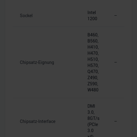
Intel
Sockel
–
1200
B460,
B560,
H410,
H470,
H510,
Chipsatz-Eignung
–
H570,
Q470,
Z490,
Z590,
W480
DMI
3.0,
8GT/s
Chipsatz-Interface
–
(PCIe
3.0
x4)