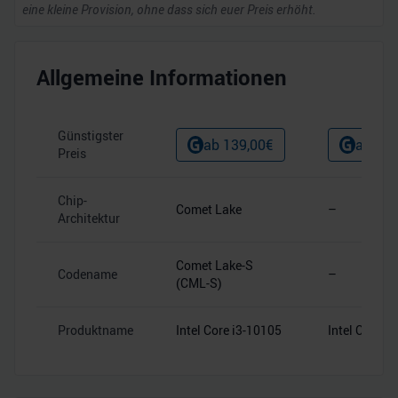
eine kleine Provision, ohne dass sich euer Preis erhöht.
Allgemeine Informationen
Günstigster
ab
139,00
€
ab
121
Preis
Chip-
Comet Lake
–
Architektur
Comet Lake-S
Codename
–
(CML-S)
Produktname
Intel Core i3-10105
Intel Core i