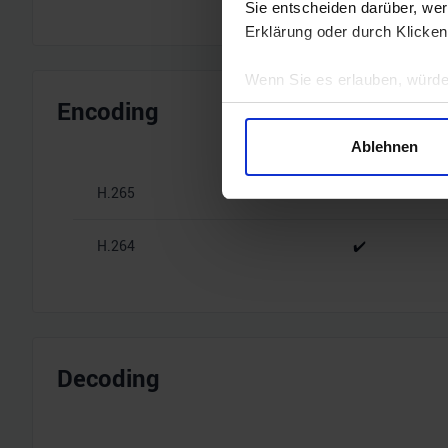
Sie entscheiden darüber, wer
Erklärung oder durch Klicken
Wenn Sie es erlauben, würde
Encoding
Informationen über Ihre 
Ihr Gerät durch aktives 
Ablehnen
Erfahren Sie mehr darüber, w
Einzelheiten
fest.
H.265
✔️
Wir verwenden Cookies, um I
H.264
✔️
und die Zugriffe auf unsere 
Website an unsere Partner fü
möglicherweise mit weiteren
der Dienste gesammelt habe
Decoding