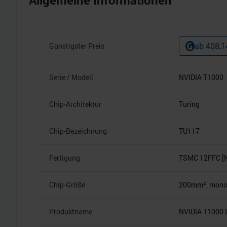
Allgemeine Informationen
ab
408,1
Günstigster Preis
Serie / Modell
NVIDIA T1000
Chip-Architektur
Turing
Chip-Bezeichnung
TU117
Fertigung
TSMC 12FFC [
Chip-Größe
200mm², monoli
Produktname
NVIDIA T1000 