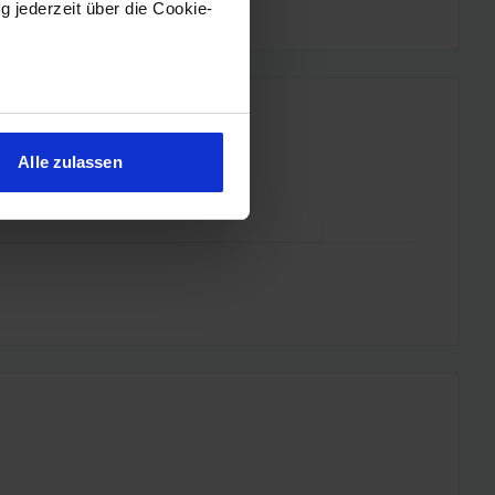
g jederzeit über die Cookie-
sein können
ren
Alle zulassen
hre Präferenzen im
Abschnitt
 Medien anbieten zu können
hrer Verwendung unserer
 führen diese Informationen
ie im Rahmen Ihrer Nutzung