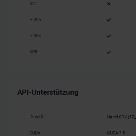
AV1
❌
H.265
✔️
H.264
✔️
VP8
✔️
API-Unterstützung
DirectX
DirectX 12 (12
CUDA
CUDA 7.5