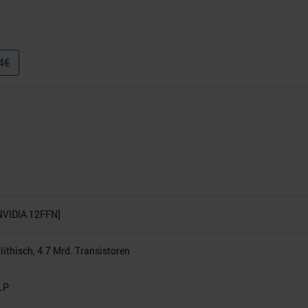
4
€
NVIDIA 12FFN]
thisch, 4.7 Mrd. Transistoren
LP