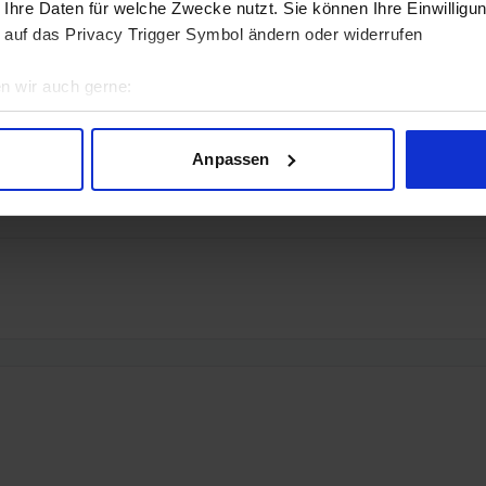
 Ihre Daten für welche Zwecke nutzt. Sie können Ihre Einwilligun
 auf das Privacy Trigger Symbol ändern oder widerrufen
n wir auch gerne:
geografische Lage erfassen, welche bis auf einige Meter genau 
Scannen nach bestimmten Merkmalen (Fingerprinting) identifizie
Anpassen
ie Ihre persönlichen Daten verarbeitet werden, und legen Sie I
nhalte und Anzeigen zu personalisieren, Funktionen für soziale
Website zu analysieren. Außerdem geben wir Informationen zu I
r soziale Medien, Werbung und Analysen weiter. Unsere Partner
 Daten zusammen, die Sie ihnen bereitgestellt haben oder die s
n.