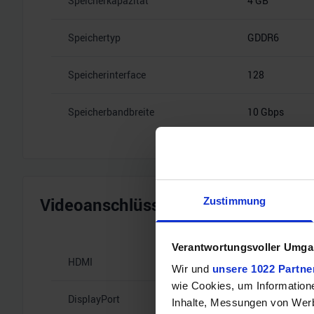
Speicherkapazität
4 GB
Speichertyp
GDDR6
Speicherinterface
128
Speicherbandbreite
10 Gbps
Videoanschlüsse
Zustimmung
Verantwortungsvoller Umgan
HDMI
–
Wir und
unsere 1022 Partne
wie Cookies, um Information
DisplayPort
4x Mini Displa
Inhalte, Messungen von Werb