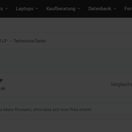
Cs
Laptops
Kaufberatung
Datenbank
Fo
0 LP
Technische Daten
LP
14
€
ne kleine Provision, ohne dass sich euer Preis erhöht.