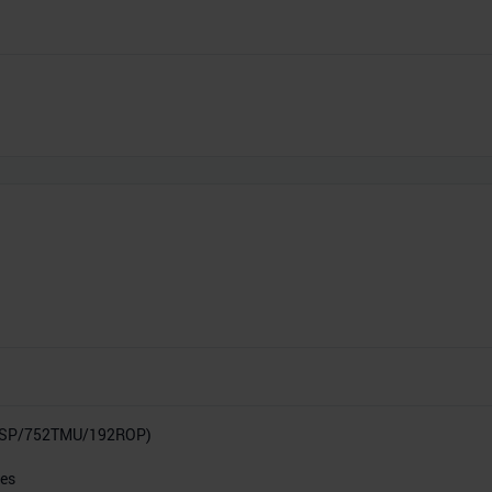
4SP/752TMU/192ROP)
res