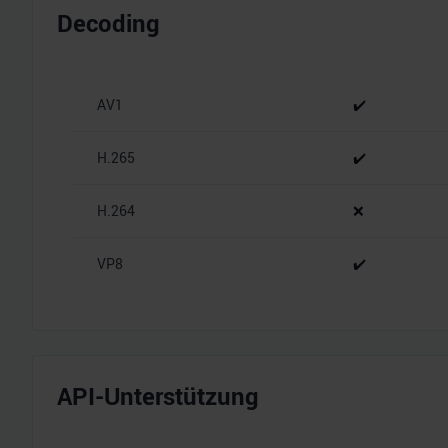
Decoding
AV1
✔️
H.265
✔️
H.264
❌
VP8
✔️
API-Unterstützung