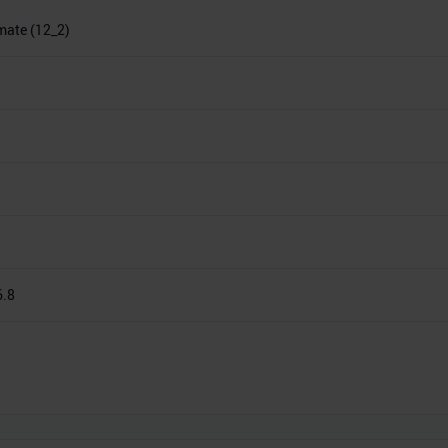
imate (12_2)
6.8