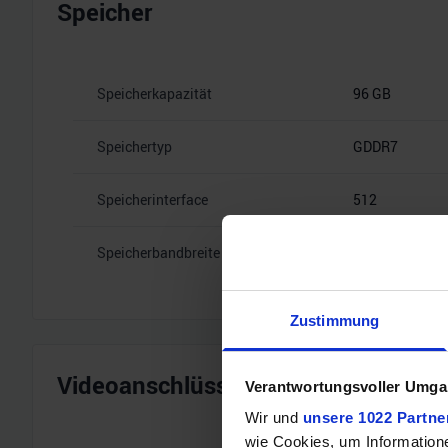
Speicher
Speicherkapazität
96 GB
Speichertyp
GDDR7
Speicherinterface
512
Speicherbandbreite
28 Gbps
Zustimmung
Videoanschlüsse
Verantwortungsvoller Umgan
Wir und
unsere 1022 Partne
wie Cookies, um Information