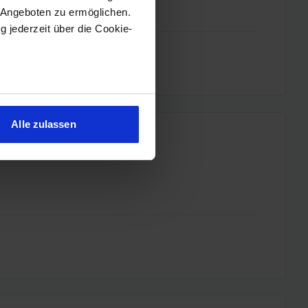
 Angeboten zu ermöglichen.
g jederzeit über die Cookie-
sein können
ren
Alle zulassen
hre Präferenzen im
Abschnitt
 Medien anbieten zu können
hrer Verwendung unserer
 führen diese Informationen
ie im Rahmen Ihrer Nutzung