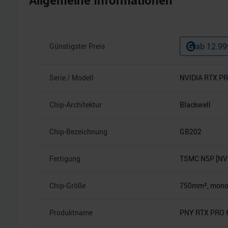
Allgemeine Informationen
ab
12.99
Günstigster Preis
Serie / Modell
NVIDIA RTX PR
Chip-Architektur
Blackwell
Chip-Bezeichnung
GB202
Fertigung
TSMC N5P [NVI
Chip-Größe
750mm², monoli
Produktname
PNY RTX PRO 6