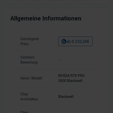
Allgemeine Informationen
Günstigster
ab
6.232,26
€
Preis
Geizhals
–
Bewertung
NVIDIA RTX PRO
Serie / Modell
5000 Blackwell
Chip-
Blackwell
Architektur
Chip-