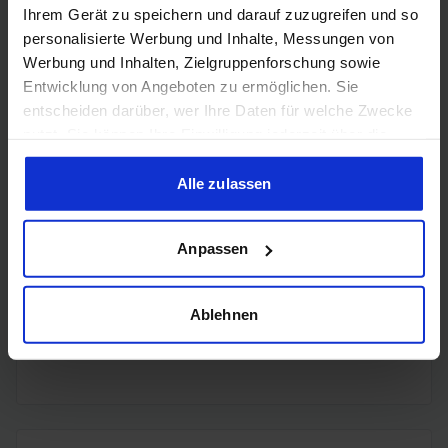
Ihrem Gerät zu speichern und darauf zuzugreifen und so
4x
personalisierte Werbung und Inhalte, Messungen von
DisplayPort
DisplayPort
Werbung und Inhalten, Zielgruppenforschung sowie
2.1b
Entwicklung von Angeboten zu ermöglichen. Sie
entscheiden darüber, wer Ihre Daten für welche Zwecke
nutzt. Sie können Ihre Einwilligung jederzeit über die
Cookie-Erklärung oder durch Klicken auf das Privacy
Trigger Symbol ändern oder widerrufen
Alle zulassen
Encoding
Wenn Sie es erlauben, würden wir auch gerne:
Anpassen
Informationen über Ihre geografische Lage erfassen,
welche bis auf einige Meter genau sein können
H.265
✔️
Ihr Gerät durch aktives Scannen nach bestimmten
Ablehnen
Merkmalen (Fingerprinting) identifizieren
H.264
✔️
Erfahren Sie mehr darüber, wie Ihre persönlichen Daten
verarbeitet werden, und legen Sie Ihre Präferenzen im
Abschnitt Einzelheiten
fest.