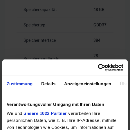
Speicherkapazität
48 GB
Speichertyp
GDDR7
Speicherinterface
384
28
Speicherbandbreite
Gbps
Zustimmung
Details
Anzeigeneinstellungen
Über
Videoanschlüsse
Verantwortungsvoller Umgang mit Ihren Daten
Wir und
unsere 1022 Partner
verarbeiten Ihre
persönlichen Daten, wie z. B. Ihre IP-Adresse, mithilfe
HDMI
–
von Technologien wie Cookies, um Informationen auf