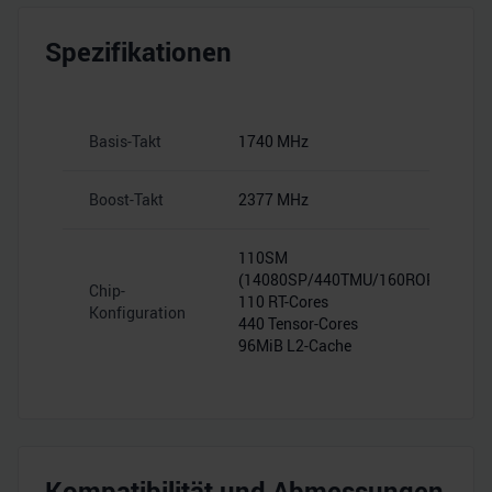
Spezifikationen
Basis-Takt
1740 MHz
Boost-Takt
2377 MHz
110SM
(14080SP/440TMU/160ROP)
Chip-
110 RT-Cores
Konfiguration
440 Tensor-Cores
96MiB L2-Cache
Kompatibilität und Abmessungen