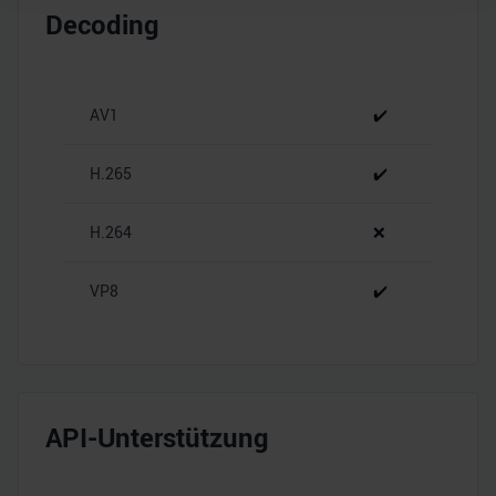
Wir verwenden Cookies, um Inhalte und Anzeigen zu
Decoding
personalisieren, Funktionen für soziale Medien anbieten
zu können und die Zugriffe auf unsere Website zu
analysieren. Außerdem geben wir Informationen zu Ihrer
Verwendung unserer Website an unsere Partner für
AV1
✔️
soziale Medien, Werbung und Analysen weiter. Unsere
Partner führen diese Informationen möglicherweise mit
H.265
✔️
weiteren Daten zusammen, die Sie ihnen bereitgestellt
haben oder die sie im Rahmen Ihrer Nutzung der Dienste
H.264
❌
gesammelt haben.
VP8
✔️
API-Unterstützung