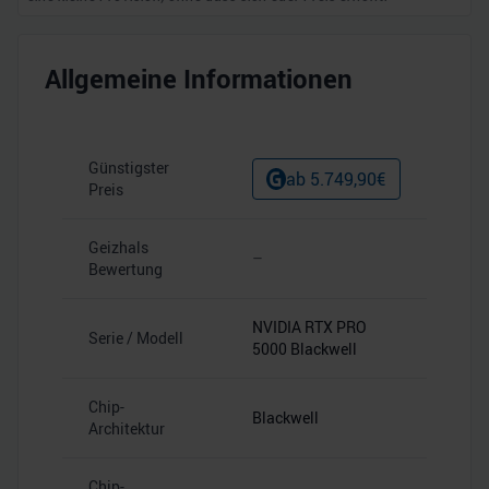
Allgemeine Informationen
Günstigster
ab
5.749,90
€
Preis
Geizhals
–
Bewertung
NVIDIA RTX PRO
Serie / Modell
5000 Blackwell
Chip-
Blackwell
Architektur
Chip-