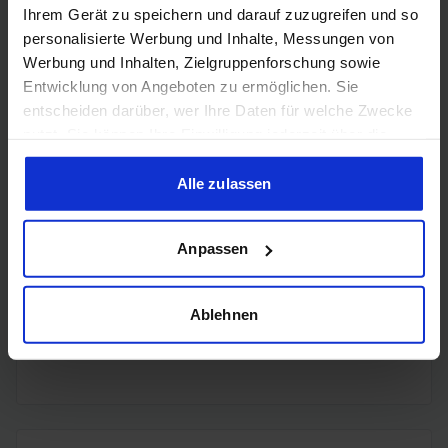
Ihrem Gerät zu speichern und darauf zuzugreifen und so
4x
personalisierte Werbung und Inhalte, Messungen von
DisplayPort
DisplayPort
Werbung und Inhalten, Zielgruppenforschung sowie
2.1b
Entwicklung von Angeboten zu ermöglichen. Sie
entscheiden darüber, wer Ihre Daten für welche Zwecke
nutzt. Sie können Ihre Einwilligung jederzeit über die
Cookie-Erklärung oder durch Klicken auf das Privacy
Trigger Symbol ändern oder widerrufen
Alle zulassen
Encoding
Wenn Sie es erlauben, würden wir auch gerne:
Anpassen
Informationen über Ihre geografische Lage erfassen,
welche bis auf einige Meter genau sein können
H.265
✔️
Ihr Gerät durch aktives Scannen nach bestimmten
Ablehnen
Merkmalen (Fingerprinting) identifizieren
H.264
✔️
Erfahren Sie mehr darüber, wie Ihre persönlichen Daten
verarbeitet werden, und legen Sie Ihre Präferenzen im
Abschnitt Einzelheiten
fest.