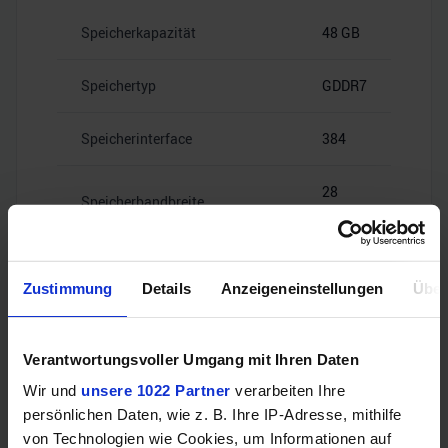
Speicherkapazität
48 GB
Speichertyp
GDDR7
Speicherinterface
384
28
Speicherbandbreite
Gbps
Zustimmung
Details
Anzeigeneinstellungen
Über
Videoanschlüsse
Verantwortungsvoller Umgang mit Ihren Daten
Wir und
unsere 1022 Partner
verarbeiten Ihre
persönlichen Daten, wie z. B. Ihre IP-Adresse, mithilfe
HDMI
–
von Technologien wie Cookies, um Informationen auf