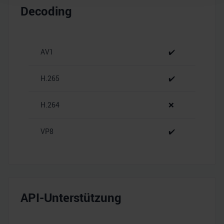
Wir verwenden Cookies, um Inhalte und Anzeigen zu
Decoding
personalisieren, Funktionen für soziale Medien anbieten
zu können und die Zugriffe auf unsere Website zu
analysieren. Außerdem geben wir Informationen zu Ihrer
Verwendung unserer Website an unsere Partner für
AV1
✔️
soziale Medien, Werbung und Analysen weiter. Unsere
Partner führen diese Informationen möglicherweise mit
H.265
✔️
weiteren Daten zusammen, die Sie ihnen bereitgestellt
haben oder die sie im Rahmen Ihrer Nutzung der Dienste
H.264
❌
gesammelt haben.
VP8
✔️
API-Unterstützung