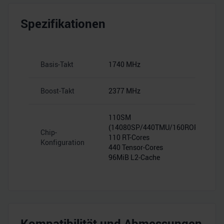
Spezifikationen
Basis-Takt
1740 MHz
Boost-Takt
2377 MHz
110SM
(14080SP/440TMU/160ROP)
Chip-
110 RT-Cores
Konfiguration
440 Tensor-Cores
96MiB L2-Cache
Kompatibilität und Abmessungen