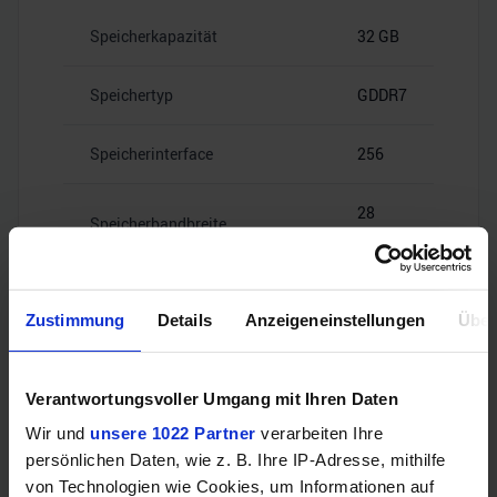
Speicherkapazität
32 GB
Speichertyp
GDDR7
Speicherinterface
256
28
Speicherbandbreite
Gbps
Zustimmung
Details
Anzeigeneinstellungen
Über
Videoanschlüsse
Verantwortungsvoller Umgang mit Ihren Daten
Wir und
unsere 1022 Partner
verarbeiten Ihre
persönlichen Daten, wie z. B. Ihre IP-Adresse, mithilfe
HDMI
–
von Technologien wie Cookies, um Informationen auf