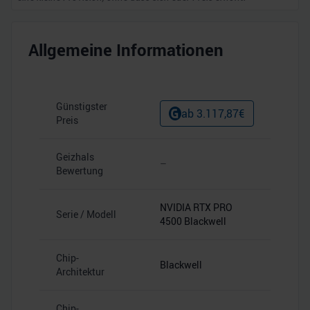
Allgemeine Informationen
Günstigster
ab
3.117,87
€
Preis
Geizhals
–
Bewertung
NVIDIA RTX PRO
Serie / Modell
4500 Blackwell
Chip-
Blackwell
Architektur
Chip-