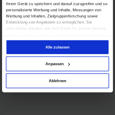
Ihrem Gerät zu speichern und darauf zuzugreifen und so
4x
personalisierte Werbung und Inhalte, Messungen von
DisplayPort
DisplayPort
Werbung und Inhalten, Zielgruppenforschung sowie
2.1b
Entwicklung von Angeboten zu ermöglichen. Sie
entscheiden darüber, wer Ihre Daten für welche Zwecke
nutzt. Sie können Ihre Einwilligung jederzeit über die
Cookie-Erklärung oder durch Klicken auf das Privacy
Trigger Symbol ändern oder widerrufen
Alle zulassen
Encoding
Wenn Sie es erlauben, würden wir auch gerne:
Anpassen
Informationen über Ihre geografische Lage erfassen,
welche bis auf einige Meter genau sein können
H.265
✔️
Ihr Gerät durch aktives Scannen nach bestimmten
Ablehnen
Merkmalen (Fingerprinting) identifizieren
H.264
✔️
Erfahren Sie mehr darüber, wie Ihre persönlichen Daten
verarbeitet werden, und legen Sie Ihre Präferenzen im
Abschnitt Einzelheiten
fest.