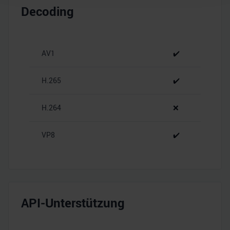
Wir verwenden Cookies, um Inhalte und Anzeigen zu
Decoding
personalisieren, Funktionen für soziale Medien anbieten
zu können und die Zugriffe auf unsere Website zu
analysieren. Außerdem geben wir Informationen zu Ihrer
Verwendung unserer Website an unsere Partner für
AV1
✔️
soziale Medien, Werbung und Analysen weiter. Unsere
Partner führen diese Informationen möglicherweise mit
H.265
✔️
weiteren Daten zusammen, die Sie ihnen bereitgestellt
haben oder die sie im Rahmen Ihrer Nutzung der Dienste
H.264
❌
gesammelt haben.
VP8
✔️
API-Unterstützung