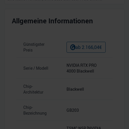
Allgemeine Informationen
Günstigster
ab
2.166,04
€
Preis
NVIDIA RTX PRO
Serie / Modell
4000 Blackwell
Chip-
Blackwell
Architektur
Chip-
GB203
Bezeichnung
TSMC N5P [NVIDIA