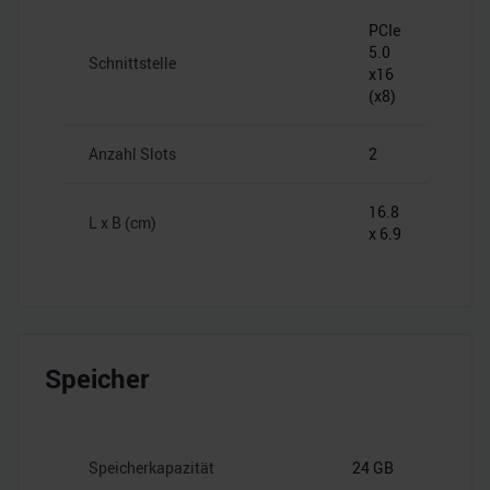
PCIe
5.0
Schnittstelle
x16
(x8)
Anzahl Slots
2
16.8
L x B (cm)
x 6.9
Speicher
Speicherkapazität
24 GB