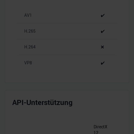
personalisieren, Funktionen für soziale Medien anbieten
zu können und die Zugriffe auf unsere Website zu
AV1
✔️
analysieren. Außerdem geben wir Informationen zu Ihrer
Verwendung unserer Website an unsere Partner für
soziale Medien, Werbung und Analysen weiter. Unsere
H.265
✔️
Partner führen diese Informationen möglicherweise mit
weiteren Daten zusammen, die Sie ihnen bereitgestellt
H.264
❌
haben oder die sie im Rahmen Ihrer Nutzung der Dienste
gesammelt haben.
VP8
✔️
API-Unterstützung
DirectX
12