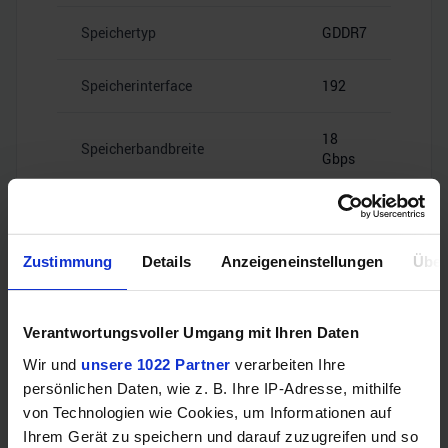
Speichertyp
GDDR7
Speicherinterface
192
18
Speicherbandbreite
Gbps
Zustimmung
Details
Anzeigeneinstellungen
Über
Videoanschlüsse
Verantwortungsvoller Umgang mit Ihren Daten
Wir und
unsere 1022 Partner
verarbeiten Ihre
HDMI
–
persönlichen Daten, wie z. B. Ihre IP-Adresse, mithilfe
von Technologien wie Cookies, um Informationen auf
4x Mini
Ihrem Gerät zu speichern und darauf zuzugreifen und so
DisplayPort
DisplayPort