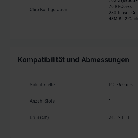
70SM (8960S
70 RT-Cores
Chip-Konfiguration
280 Tensor-Co
48MiB L2-Cac
Kompatibilität und Abmessungen
Schnittstelle
PCIe 5.0 x16
Anzahl Slots
1
L x B (cm)
24.1 x 11.1