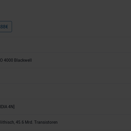
,88
€
O 4000 Blackwell
DIA 4N]
thisch, 45.6 Mrd. Transistoren