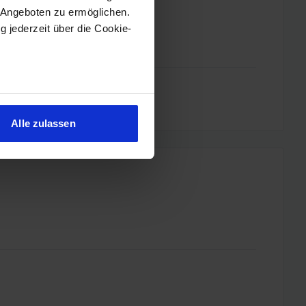
 Angeboten zu ermöglichen.
g jederzeit über die Cookie-
sein können
ren
Alle zulassen
hre Präferenzen im
Abschnitt
 Medien anbieten zu können
hrer Verwendung unserer
 führen diese Informationen
ie im Rahmen Ihrer Nutzung