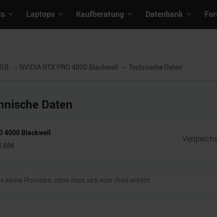
Cs
Laptops
Kaufberatung
Datenbank
Fo
4GB
NVIDIA RTX PRO 4000 Blackwell
Technische Daten
hnische Daten
 4000 Blackwell
9,88
€
ne kleine Provision, ohne dass sich euer Preis erhöht.