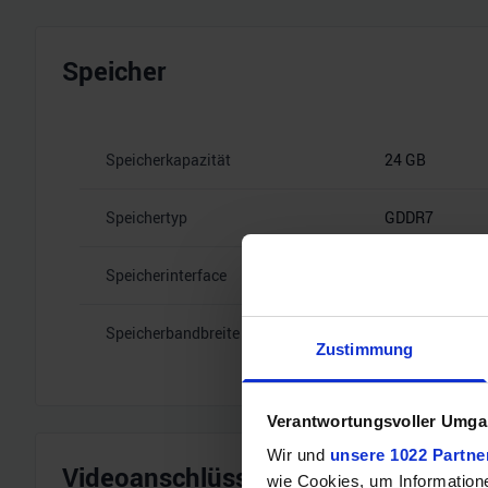
Speicher
Speicherkapazität
24 GB
Speichertyp
GDDR7
Speicherinterface
192
Speicherbandbreite
28 Gbps
Zustimmung
Verantwortungsvoller Umgan
Wir und
unsere 1022 Partne
Videoanschlüsse
wie Cookies, um Information