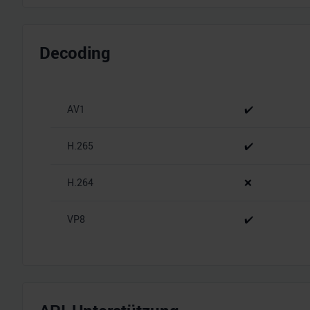
Decoding
AV1
✔️
H.265
✔️
H.264
❌
VP8
✔️