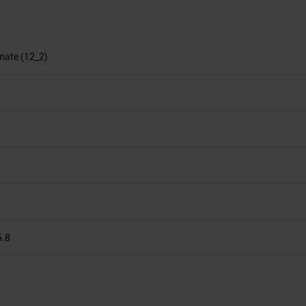
imate (12_2)
6.8