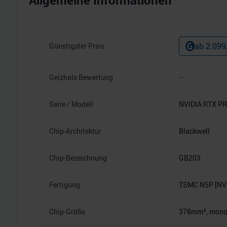
Allgemeine Informationen
ab
2.099
Günstigster Preis
Geizhals Bewertung
–
Serie / Modell
NVIDIA RTX PR
Chip-Architektur
Blackwell
Chip-Bezeichnung
GB203
Fertigung
TSMC N5P [NVI
Chip-Größe
378mm², monoli