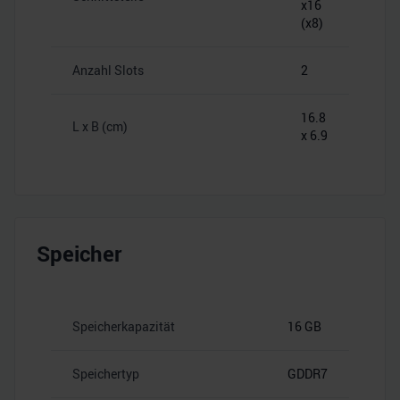
x16
(x8)
Anzahl Slots
2
16.8
L x B (cm)
x 6.9
Speicher
Speicherkapazität
16 GB
Speichertyp
GDDR7