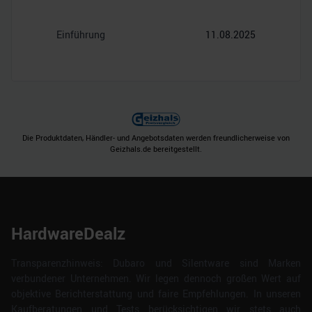
Einführung
11.08.2025
Die Produktdaten, Händler- und Angebotsdaten werden freundlicherweise von
Geizhals.de bereitgestellt.
HardwareDealz
Transparenzhinweis: Dubaro und Silentware sind Marken
verbundener Unternehmen. Wir legen dennoch großen Wert auf
objektive Berichterstattung und faire Empfehlungen. In unseren
Kaufberatungen und Tests berücksichtigen wir stets auch