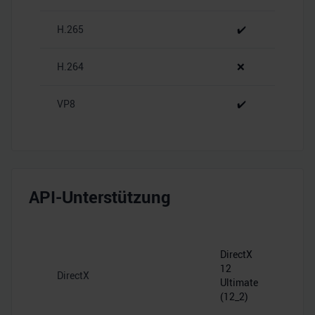
analysieren. Außerdem geben wir Informationen zu Ihrer
H.265
✔️
Verwendung unserer Website an unsere Partner für
soziale Medien, Werbung und Analysen weiter. Unsere
Partner führen diese Informationen möglicherweise mit
H.264
❌
weiteren Daten zusammen, die Sie ihnen bereitgestellt
haben oder die sie im Rahmen Ihrer Nutzung der Dienste
VP8
✔️
gesammelt haben.
API-Unterstützung
DirectX
12
DirectX
Ultimate
(12_2)