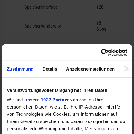
Speicherinterface
128
18
Speicherbandbreite
Gbps
Videoanschlüsse
Zustimmung
Details
Anzeigeneinstellungen
Über
Verantwortungsvoller Umgang mit Ihren Daten
HDMI
–
Wir und
unsere 1022 Partner
verarbeiten Ihre
persönlichen Daten, wie z. B. Ihre IP-Adresse, mithilfe
4x Mini
von Technologien wie Cookies, um Informationen auf
DisplayPort
DisplayPort
2.1b
Ihrem Gerät zu speichern und darauf zuzugreifen und so
personalisierte Werbung und Inhalte, Messungen von