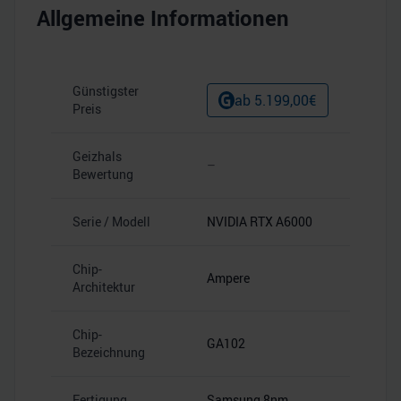
Allgemeine Informationen
Günstigster
ab
5.199,00
€
Preis
Geizhals
–
Bewertung
Serie / Modell
NVIDIA RTX A6000
Chip-
Ampere
Architektur
Chip-
GA102
Bezeichnung
Fertigung
Samsung 8nm