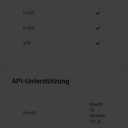
analysieren. Außerdem geben wir Informationen zu Ihrer
H.265
✔️
Verwendung unserer Website an unsere Partner für
soziale Medien, Werbung und Analysen weiter. Unsere
Partner führen diese Informationen möglicherweise mit
H.264
✔️
weiteren Daten zusammen, die Sie ihnen bereitgestellt
haben oder die sie im Rahmen Ihrer Nutzung der Dienste
VP8
✔️
gesammelt haben.
API-Unterstützung
DirectX
12
DirectX
Ultimate
(12_2)