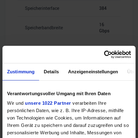
Speicherinterface
384
16
Speicherbandbreite
Gbps
Videoanschlüsse
Zustimmung
Details
Anzeigeneinstellungen
Über
Verantwortungsvoller Umgang mit Ihren Daten
HDMI
–
Wir und
unsere 1022 Partner
verarbeiten Ihre
persönlichen Daten, wie z. B. Ihre IP-Adresse, mithilfe
4x
von Technologien wie Cookies, um Informationen auf
DisplayPort
DisplayPort
1.4a
Ihrem Gerät zu speichern und darauf zuzugreifen und so
personalisierte Werbung und Inhalte, Messungen von