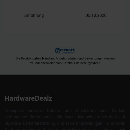
Einführung
05.10.2020
Die Produktdaten, Händler-, Angebotsdaten und Bewertungen werden
freundlicherweise von Geizhals.de bereitgestellt.
HardwareDealz
Transparenzhinweis: Dubaro und Silentware sind Marken
verbundener Unternehmen. Wir legen dennoch großen Wert auf
objektive Berichterstattung und faire Empfehlungen. In unseren
Kaufberatungen und Tests berücksichtigen wir stets auch