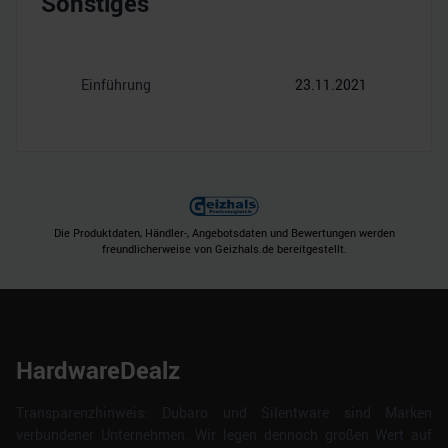
Sonstiges
Einführung
23.11.2021
Die Produktdaten, Händler-, Angebotsdaten und Bewertungen werden
freundlicherweise von Geizhals.de bereitgestellt.
HardwareDealz
Transparenzhinweis: Dubaro und Silentware sind Marken
verbundener Unternehmen. Wir legen dennoch großen Wert auf