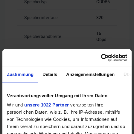
Speichertyp
GDDR6
Speicherinterface
320
16
Speicherbandbreite
Gbps
Zustimmung
Details
Anzeigeneinstellungen
Über
Videoanschlüsse
Verantwortungsvoller Umgang mit Ihren Daten
HDMI
–
Wir und
unsere 1022 Partner
verarbeiten Ihre
persönlichen Daten, wie z. B. Ihre IP-Adresse, mithilfe
4x
von Technologien wie Cookies, um Informationen auf
DisplayPort
DisplayPort
Ihrem Gerät zu speichern und darauf zuzugreifen und so
1.4a
personalisierte Werbung und Inhalte, Messungen von