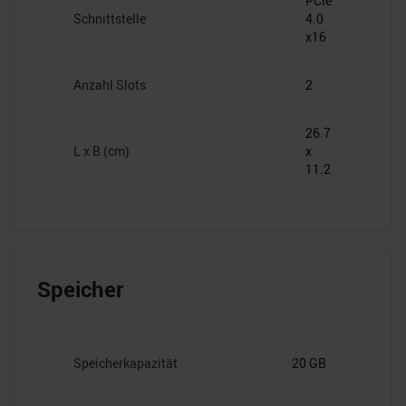
PCIe
Schnittstelle
4.0
x16
Anzahl Slots
2
26.7
L x B (cm)
x
11.2
Speicher
Speicherkapazität
20 GB