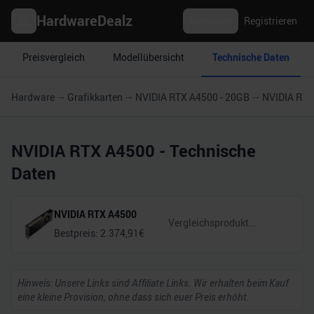
HardwareDealz
Anmelden
Registrieren
Preisvergleich
Modellübersicht
Technische Daten
Hardware
Grafikkarten
NVIDIA RTX A4500 - 20GB
NVIDIA RTX
NVIDIA RTX A4500
- Technische
Daten
NVIDIA RTX A4500
Bestpreis:
2.374,91
€
Hinweis: Unsere Links sind Affiliate Links. Wir erhalten beim Kauf
eine kleine Provision, ohne dass sich euer Preis erhöht.