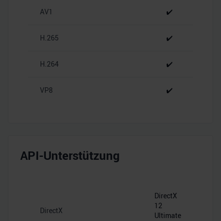
zu können und die Zugriffe auf unsere Website zu
AV1
✔️
analysieren. Außerdem geben wir Informationen zu Ihrer
Verwendung unserer Website an unsere Partner für
H.265
✔️
soziale Medien, Werbung und Analysen weiter. Unsere
Partner führen diese Informationen möglicherweise mit
H.264
✔️
weiteren Daten zusammen, die Sie ihnen bereitgestellt
haben oder die sie im Rahmen Ihrer Nutzung der Dienste
VP8
✔️
gesammelt haben.
API-Unterstützung
DirectX
12
DirectX
Ultimate