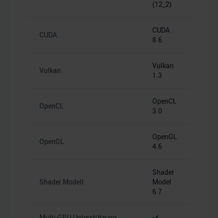
(12_2)
CUDA
CUDA
8.6
Vulkan
Vulkan
1.3
OpenCL
OpenCL
3.0
OpenGL
OpenGL
4.6
Shader
Shader Modell
Model
6.7
Multi-GPU-Unterstützung
✔️