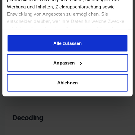
Werbung und Inhalten, Zielgruppenforschung sowie
Entwicklung von Angeboten zu ermöglichen. Sie
entscheiden darüber, wer Ihre Daten für welche Zwecke
nutzt. Sie können Ihre Einwilligung jederzeit über die
Encoding
Cookie-Erklärung oder durch Klicken auf das Privacy
Trigger Symbol ändern oder widerrufen
Alle zulassen
Wenn Sie es erlauben, würden wir auch gerne:
H.265
✔️
Anpassen
Informationen über Ihre geografische Lage erfassen,
welche bis auf einige Meter genau sein können
H.264
✔️
Ihr Gerät durch aktives Scannen nach bestimmten
Ablehnen
Merkmalen (Fingerprinting) identifizieren
Erfahren Sie mehr darüber, wie Ihre persönlichen Daten
verarbeitet werden, und legen Sie Ihre Präferenzen im
Abschnitt Einzelheiten
fest.
Decoding
Wir verwenden Cookies, um Inhalte und Anzeigen zu
personalisieren, Funktionen für soziale Medien anbieten