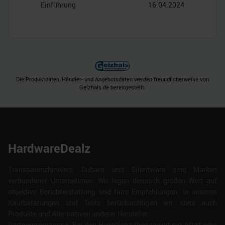
Einführung
16.04.2024
Die Produktdaten, Händler- und Angebotsdaten werden freundlicherweise von
Geizhals.de bereitgestellt.
HardwareDealz
Transparenzhinweis: Dubaro und Silentware sind Marken
verbundener Unternehmen. Wir legen dennoch großen Wert auf
objektive Berichterstattung und faire Empfehlungen. In unseren
Kaufberatungen und Tests berücksichtigen wir stets auch
Produkte und Alternativen anderer Hersteller.
Partnerprogramme: Bei den Hyperlinks (beginnend mit http* oder