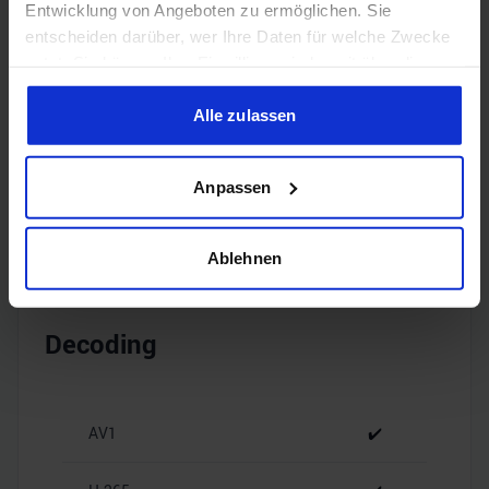
Entwicklung von Angeboten zu ermöglichen. Sie
entscheiden darüber, wer Ihre Daten für welche Zwecke
Encoding
nutzt. Sie können Ihre Einwilligung jederzeit über die
Cookie-Erklärung oder durch Klicken auf das Privacy
Trigger Symbol ändern oder widerrufen
Alle zulassen
H.265
✔️
Wenn Sie es erlauben, würden wir auch gerne:
Anpassen
Informationen über Ihre geografische Lage erfassen,
H.264
✔️
welche bis auf einige Meter genau sein können
Ihr Gerät durch aktives Scannen nach bestimmten
Ablehnen
Merkmalen (Fingerprinting) identifizieren
Erfahren Sie mehr darüber, wie Ihre persönlichen Daten
verarbeitet werden, und legen Sie Ihre Präferenzen im
Decoding
Abschnitt Einzelheiten
fest.
Wir verwenden Cookies, um Inhalte und Anzeigen zu
AV1
✔️
personalisieren, Funktionen für soziale Medien anbieten
zu können und die Zugriffe auf unsere Website zu