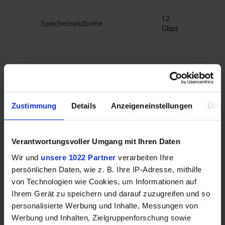
12
Speicherbandbreite
Gbps
Videoanschlüsse
Zustimmung
Details
Anzeigeneinstellungen
Über
HDMI
–
Verantwortungsvoller Umgang mit Ihren Daten
Wir und
unsere 1022 Partner
verarbeiten Ihre
4x Mini
persönlichen Daten, wie z. B. Ihre IP-Adresse, mithilfe
DisplayPort
DisplayPort
von Technologien wie Cookies, um Informationen auf
1.4a
Ihrem Gerät zu speichern und darauf zuzugreifen und so
personalisierte Werbung und Inhalte, Messungen von
Werbung und Inhalten, Zielgruppenforschung sowie