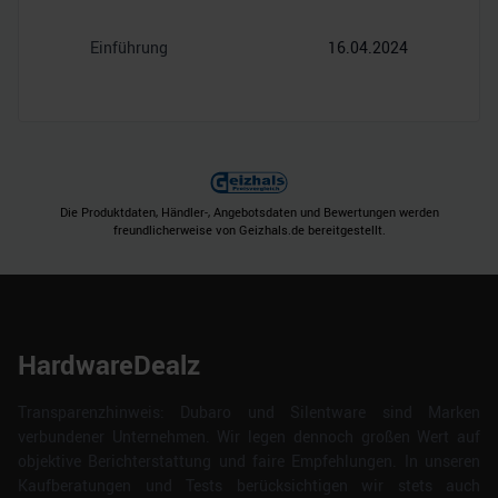
Einführung
16.04.2024
Die Produktdaten, Händler-, Angebotsdaten und Bewertungen werden
freundlicherweise von Geizhals.de bereitgestellt.
HardwareDealz
Transparenzhinweis: Dubaro und Silentware sind Marken
verbundener Unternehmen. Wir legen dennoch großen Wert auf
objektive Berichterstattung und faire Empfehlungen. In unseren
Kaufberatungen und Tests berücksichtigen wir stets auch