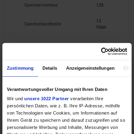
Speicherinterface
128
12
Speicherbandbreite
Gbps
Videoanschlüsse
Zustimmung
Details
Anzeigeneinstellungen
Über
Verantwortungsvoller Umgang mit Ihren Daten
HDMI
–
Wir und
unsere 1022 Partner
verarbeiten Ihre
persönlichen Daten, wie z. B. Ihre IP-Adresse, mithilfe
4x Mini
DisplayPort
DisplayPort
von Technologien wie Cookies, um Informationen auf
1.4a
Ihrem Gerät zu speichern und darauf zuzugreifen und so
personalisierte Werbung und Inhalte, Messungen von