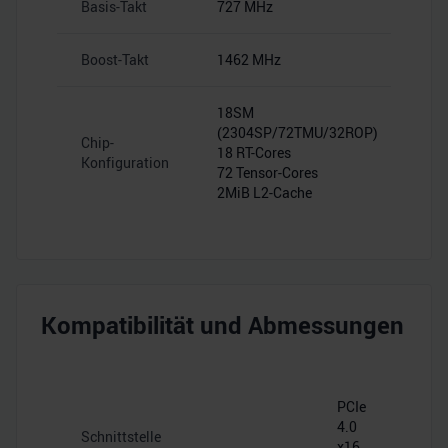
Basis-Takt
727 MHz
Boost-Takt
1462 MHz
18SM
(2304SP/72TMU/32ROP)
Chip-
18 RT-Cores
Konfiguration
72 Tensor-Cores
2MiB L2-Cache
Kompatibilität und Abmessungen
PCIe
4.0
Schnittstelle
x16