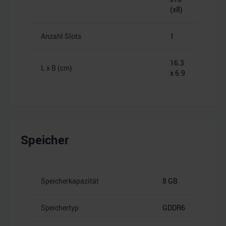
(x8)
Anzahl Slots
1
16.3
L x B (cm)
x 6.9
Speicher
Speicherkapazität
8 GB
Speichertyp
GDDR6