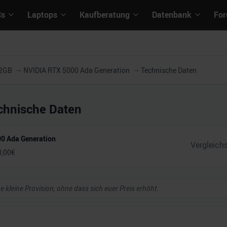
Cs
Laptops
Kaufberatung
Datenbank
Fo
32GB
NVIDIA RTX 5000 Ada Generation
Technische Daten
chnische Daten
0 Ada Generation
0,00
€
ne kleine Provision, ohne dass sich euer Preis erhöht.