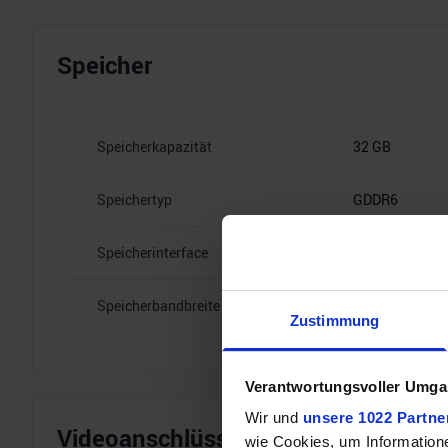
Speicher
Speicherkapazität
32 GB
Speichertyp
GDDR6
Speicherinterface
256
Speicherbandbreite
18 Gbps
Zustimmung
Verantwortungsvoller Umgan
Wir und
unsere 1022 Partne
Videoanschlüsse
wie Cookies, um Information