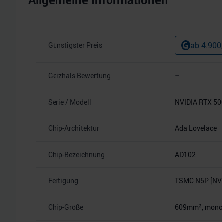
Allgemeine Informationen
ab
4.900
Günstigster Preis
Geizhals Bewertung
–
Serie / Modell
NVIDIA RTX 50
Chip-Architektur
Ada Lovelace
Chip-Bezeichnung
AD102
Fertigung
TSMC N5P [NVI
Chip-Größe
609mm², monoli