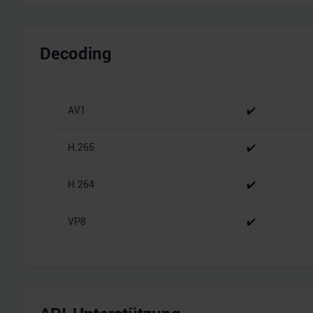
Decoding
AV1
✔️
H.265
✔️
H.264
✔️
VP8
✔️