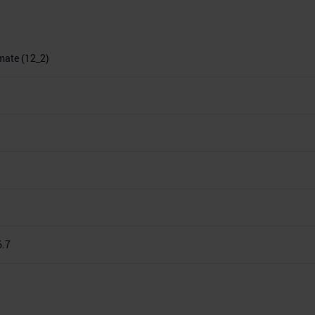
imate (12_2)
6.7