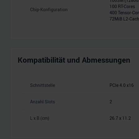
100SM (1280
100 RT-Cores
Chip-Konfiguration
400 Tensor-Co
72MiB L2-Cac
Kompatibilität und Abmessungen
Schnittstelle
PCIe 4.0 x16
Anzahl Slots
2
L x B (cm)
26.7 x 11.2