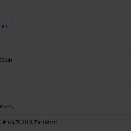
,00
€
00 Ada
DIA 4N]
thisch, 76.3 Mrd. Transistoren