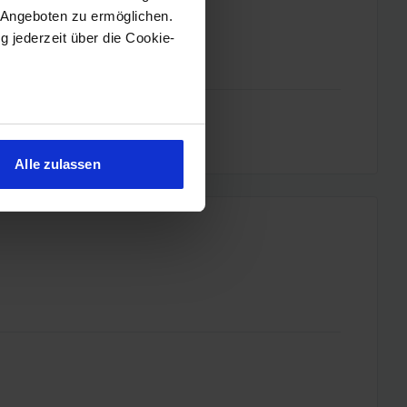
 Angeboten zu ermöglichen.
g jederzeit über die Cookie-
sein können
ren
Alle zulassen
hre Präferenzen im
Abschnitt
 Medien anbieten zu können
hrer Verwendung unserer
 führen diese Informationen
ie im Rahmen Ihrer Nutzung