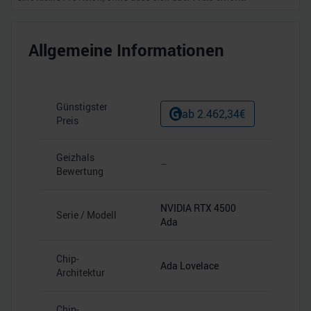
Allgemeine Informationen
Günstigster
ab
2.462,34
€
Preis
Geizhals
–
Bewertung
NVIDIA RTX 4500
Serie / Modell
Ada
Chip-
Ada Lovelace
Architektur
Chip-