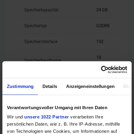
Speicherkapazität
24 GB
Speichertyp
GDDR6
Speicherinterface
192
18
Speicherbandbreite
Gbps
Zustimmung
Details
Anzeigeneinstellungen
Über
Videoanschlüsse
Verantwortungsvoller Umgang mit Ihren Daten
Wir und
unsere 1022 Partner
verarbeiten Ihre
persönlichen Daten, wie z. B. Ihre IP-Adresse, mithilfe
HDMI
–
von Technologien wie Cookies, um Informationen auf