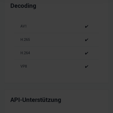
Wir verwenden Cookies, um Inhalte und Anzeigen zu
Decoding
personalisieren, Funktionen für soziale Medien anbieten
zu können und die Zugriffe auf unsere Website zu
analysieren. Außerdem geben wir Informationen zu Ihrer
Verwendung unserer Website an unsere Partner für
AV1
✔️
soziale Medien, Werbung und Analysen weiter. Unsere
Partner führen diese Informationen möglicherweise mit
H.265
✔️
weiteren Daten zusammen, die Sie ihnen bereitgestellt
haben oder die sie im Rahmen Ihrer Nutzung der Dienste
H.264
✔️
gesammelt haben.
VP8
✔️
API-Unterstützung