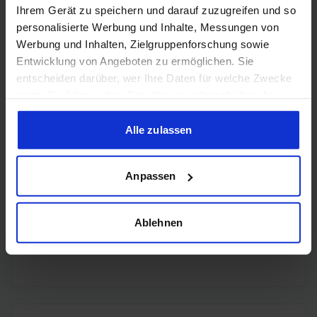
Ihrem Gerät zu speichern und darauf zuzugreifen und so
4x
personalisierte Werbung und Inhalte, Messungen von
DisplayPort
DisplayPort
Werbung und Inhalten, Zielgruppenforschung sowie
1.4a
Entwicklung von Angeboten zu ermöglichen. Sie
entscheiden darüber, wer Ihre Daten für welche Zwecke
nutzt. Sie können Ihre Einwilligung jederzeit über die
Cookie-Erklärung oder durch Klicken auf das Privacy
Trigger Symbol ändern oder widerrufen
Alle zulassen
Encoding
Wenn Sie es erlauben, würden wir auch gerne:
Anpassen
Informationen über Ihre geografische Lage erfassen,
welche bis auf einige Meter genau sein können
H.265
✔️
Ihr Gerät durch aktives Scannen nach bestimmten
Ablehnen
Merkmalen (Fingerprinting) identifizieren
H.264
✔️
Erfahren Sie mehr darüber, wie Ihre persönlichen Daten
verarbeitet werden, und legen Sie Ihre Präferenzen im
Abschnitt Einzelheiten
fest.