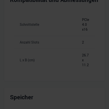
PCIe
Schnittstelle
4.0
x16
Anzahl Slots
2
26.7
L x B (cm)
x
11.2
Speicher