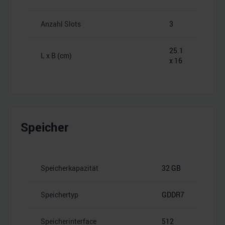
Anzahl Slots
3
25.1
L x B (cm)
x 16
Speicher
Speicherkapazität
32 GB
Speichertyp
GDDR7
Speicherinterface
512