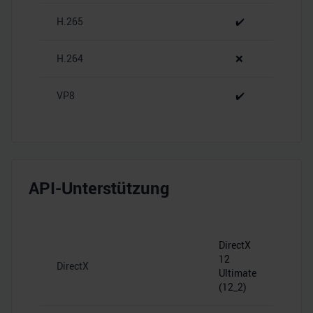
analysieren. Außerdem geben wir Informationen zu Ihrer
H.265
✔️
Verwendung unserer Website an unsere Partner für
soziale Medien, Werbung und Analysen weiter. Unsere
H.264
❌
Partner führen diese Informationen möglicherweise mit
weiteren Daten zusammen, die Sie ihnen bereitgestellt
haben oder die sie im Rahmen Ihrer Nutzung der Dienste
VP8
✔️
gesammelt haben.
API-Unterstützung
DirectX
12
DirectX
Ultimate
(12_2)