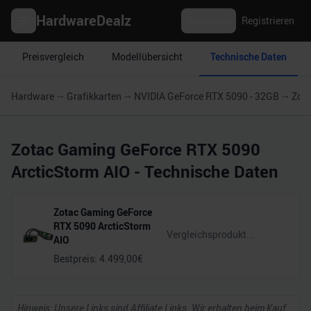
HardwareDealz
Anmelden
Registrieren
Preisvergleich
Modellübersicht
Technische Daten
Hardware
Grafikkarten
NVIDIA GeForce RTX 5090 - 32GB
Zota
Zotac Gaming GeForce RTX 5090
ArcticStorm AIO
- Technische Daten
Zotac Gaming GeForce
RTX 5090 ArcticStorm
AIO
Bestpreis:
4.499,00
€
Hinweis: Unsere Links sind Affiliate Links. Wir erhalten beim Kauf