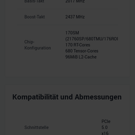
Basis-Takt
2017 MHz
Boost-Takt
2437 MHz
170SM
(21760SP/680TMU/176ROP)
Chip-
170 RT-Cores
Konfiguration
680 Tensor-Cores
96MiB L2-Cache
Kompatibilität und Abmessungen
PCIe
Schnittstelle
5.0
x16