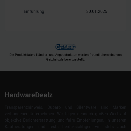
Einführung
30.01.2025
Die Produktdaten, Händler- und Angebotsdaten werden freundlicherweise von
Geizhals.de bereitgestellt.
HardwareDealz
Transparenzhinweis: Dubaro und Silentware sind Marken
verbundener Unternehmen. Wir legen dennoch großen Wert auf
objektive Berichterstattung und faire Empfehlungen. In unseren
Kaufberatungen und Tests berücksichtigen wir stets auch