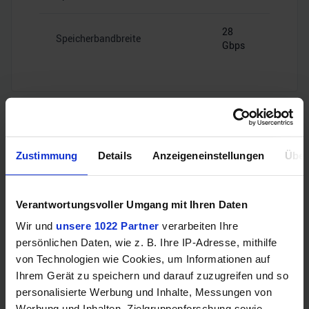
28
Speicherbandbreite
Gbps
Videoanschlüsse
Zustimmung
Details
Anzeigeneinstellungen
Über
1x HDMI
HDMI
Verantwortungsvoller Umgang mit Ihren Daten
2.1b
Wir und
unsere 1022 Partner
verarbeiten Ihre
persönlichen Daten, wie z. B. Ihre IP-Adresse, mithilfe
3x
DisplayPort
DisplayPort
von Technologien wie Cookies, um Informationen auf
2.1b
Ihrem Gerät zu speichern und darauf zuzugreifen und so
personalisierte Werbung und Inhalte, Messungen von
Werbung und Inhalten, Zielgruppenforschung sowie