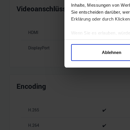
Inhalte, Messungen von Werb
Videoanschlüsse
Sie entscheiden darüber, wer
Erklärung oder durch Klicken
HDMI
1x HDMI 2.1b
Wenn Sie es erlauben, würde
Informationen über Ihre 
DisplayPort
3x DisplayPort
Ihr Gerät durch aktives 
Ablehnen
Erfahren Sie mehr darüber, w
Einzelheiten
fest.
Wir verwenden Cookies, um I
und die Zugriffe auf unsere 
Encoding
Website an unsere Partner fü
möglicherweise mit weiteren
der Dienste gesammelt habe
H.265
✔️
H.264
✔️