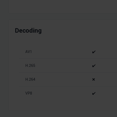
Decoding
AV1
✔️
H.265
✔️
H.264
❌
VP8
✔️