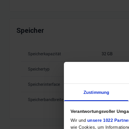
Speicher
Speicherkapazität
32 GB
Speichertyp
GDDR7
Speicherinterface
512
Zustimmung
Speicherbandbreite
28 Gbps
Verantwortungsvoller Umgan
Wir und
unsere 1022 Partne
wie Cookies, um Information