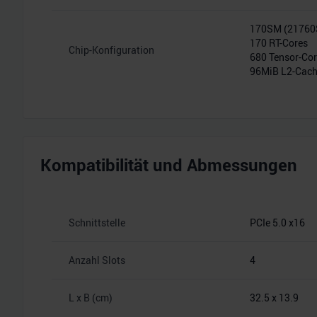
170SM (2176
170 RT-Cores
Chip-Konfiguration
680 Tensor-Co
96MiB L2-Cac
Kompatibilität und Abmessungen
Schnittstelle
PCIe 5.0 x16
Anzahl Slots
4
L x B (cm)
32.5 x 13.9