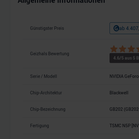
Allgemeine Informationen
ab
4.407
Günstigster Preis
Geizhals Bewertung
4.6
/5 aus
5
B
Serie / Modell
NVIDIA GeForc
Chip-Architektur
Blackwell
Chip-Bezeichnung
GB202 (GB202
Fertigung
TSMC N5P [NVI