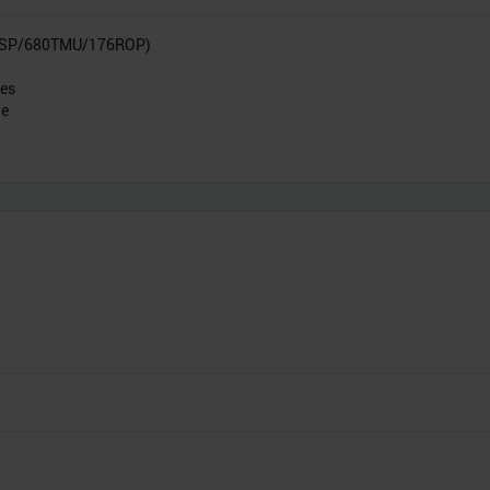
0SP/680TMU/176ROP)
res
he