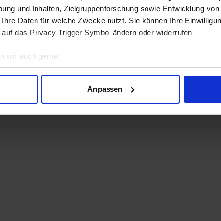
ung und Inhalten, Zielgruppenforschung sowie Entwicklung von
 Ihre Daten für welche Zwecke nutzt. Sie können Ihre Einwilligun
 auf das Privacy Trigger Symbol ändern oder widerrufen
n wir auch gerne:
geografische Lage erfassen, welche bis auf einige Meter genau 
 2.1b
Scannen nach bestimmten Merkmalen (Fingerprinting) identifizie
Anpassen
ie Ihre persönlichen Daten verarbeitet werden, und legen Sie I
nhalte und Anzeigen zu personalisieren, Funktionen für soziale
Website zu analysieren. Außerdem geben wir Informationen zu I
r soziale Medien, Werbung und Analysen weiter. Unsere Partner
 Daten zusammen, die Sie ihnen bereitgestellt haben oder die s
n.