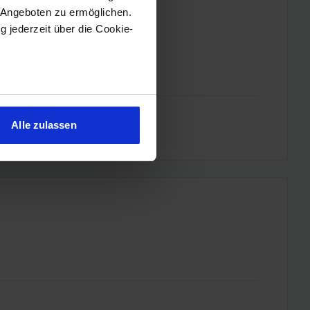
 Angeboten zu ermöglichen.
g jederzeit über die Cookie-
sein können
ren
Alle zulassen
hre Präferenzen im
Abschnitt
 Medien anbieten zu können
hrer Verwendung unserer
 führen diese Informationen
ie im Rahmen Ihrer Nutzung