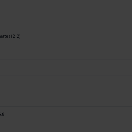
imate (12_2)
6.8