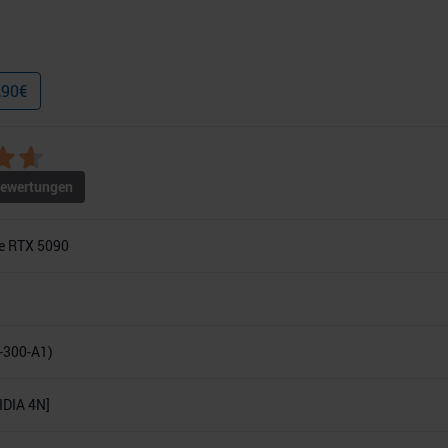
,90
€
ewertungen
e RTX 5090
-300-A1)
DIA 4N]