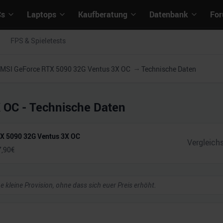
Cs
Laptops
Kaufberatung
Datenbank
Fo
FPS & Spieletests
MSI GeForce RTX 5090 32G Ventus 3X OC
Technische Daten
X OC
- Technische Daten
X 5090 32G Ventus 3X OC
7,90
€
ne kleine Provision, ohne dass sich euer Preis erhöht.