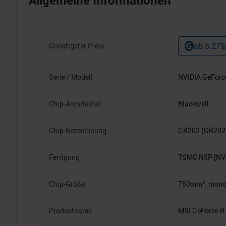
Allgemeine Informationen
ab
5.279
Günstigster Preis
Serie / Modell
NVIDIA GeForc
Chip-Architektur
Blackwell
Chip-Bezeichnung
GB202 (GB202
Fertigung
TSMC N5P [NVI
Chip-Größe
750mm², monoli
Produktname
MSI GeForce R