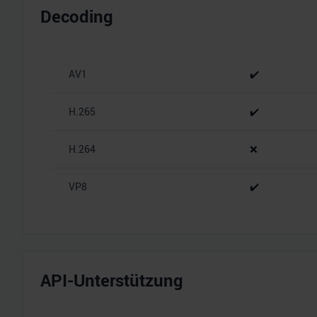
Decoding
AV1
✔️
H.265
✔️
H.264
❌
VP8
✔️
API-Unterstützung