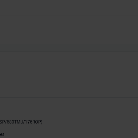
0SP/680TMU/176ROP)
res