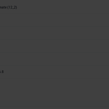
imate (12_2)
6.8