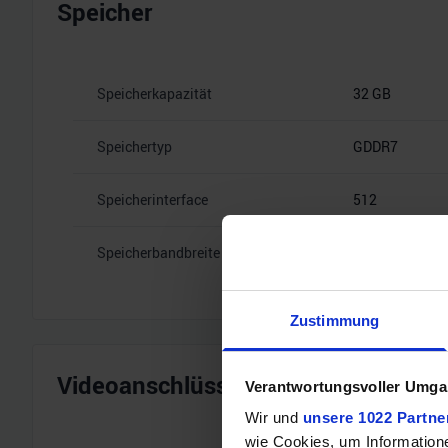
Speicher
Speicherkapazität
32 GB
Speichertyp
GDDR7
Speicherinterface
512
Speicherbandbreite
28 Gbps
Zustimmung
Videoanschlüsse
Verantwortungsvoller Umgan
Wir und
unsere 1022 Partne
wie Cookies, um Information