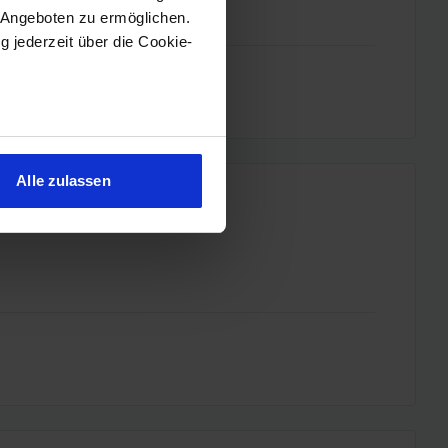
 Angeboten zu ermöglichen.
g jederzeit über die Cookie-
sein können
ren
Alle zulassen
hre Präferenzen im
Abschnitt
 Medien anbieten zu können
hrer Verwendung unserer
 führen diese Informationen
ie im Rahmen Ihrer Nutzung