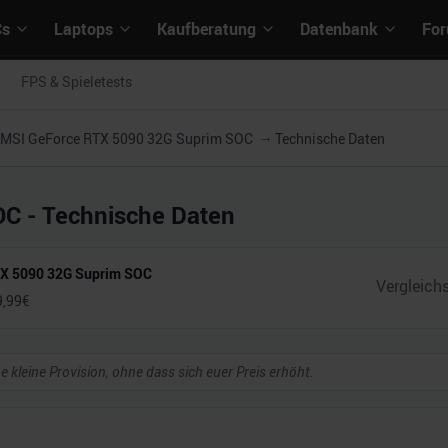
Cs
Laptops
Kaufberatung
Datenbank
Fo
FPS & Spieletests
MSI GeForce RTX 5090 32G Suprim SOC
Technische Daten
OC
- Technische Daten
TX 5090 32G Suprim SOC
9,99
€
ne kleine Provision, ohne dass sich euer Preis erhöht.