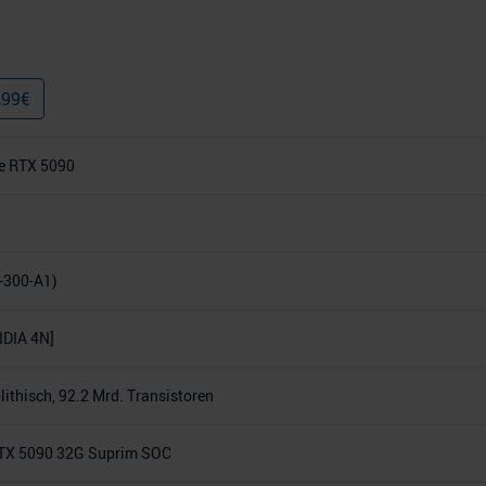
,99
€
e RTX 5090
-300-A1)
DIA 4N]
thisch, 92.2 Mrd. Transistoren
TX 5090 32G Suprim SOC