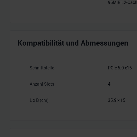
96MiB L2-Cac
Kompatibilität und Abmessungen
Schnittstelle
PCIe 5.0 x16
Anzahl Slots
4
L x B (cm)
35.9 x 15