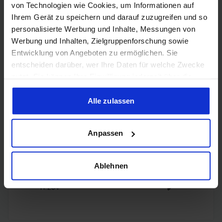
HDMI
von Technologien wie Cookies, um Informationen auf
2.1b
Ihrem Gerät zu speichern und darauf zuzugreifen und so
personalisierte Werbung und Inhalte, Messungen von
3x
Werbung und Inhalten, Zielgruppenforschung sowie
DisplayPort
DisplayPort
Entwicklung von Angeboten zu ermöglichen. Sie
2.1b
entscheiden darüber, wer Ihre Daten für welche Zwecke
nutzt. Sie können Ihre Einwilligung jederzeit über die
Cookie-Erklärung oder durch Klicken auf das Privacy
Trigger Symbol ändern oder widerrufen
Alle zulassen
Encoding
Wenn Sie es erlauben, würden wir auch gerne:
Anpassen
Informationen über Ihre geografische Lage erfassen,
welche bis auf einige Meter genau sein können
H.265
✔️
Ihr Gerät durch aktives Scannen nach bestimmten
Ablehnen
Merkmalen (Fingerprinting) identifizieren
H.264
✔️
Erfahren Sie mehr darüber, wie Ihre persönlichen Daten
verarbeitet werden, und legen Sie Ihre Präferenzen im
Abschnitt Einzelheiten
fest.