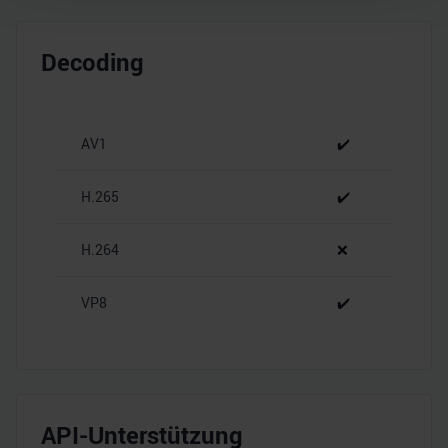
Wir verwenden Cookies, um Inhalte und Anzeigen zu
personalisieren, Funktionen für soziale Medien anbieten
Decoding
zu können und die Zugriffe auf unsere Website zu
analysieren. Außerdem geben wir Informationen zu Ihrer
Verwendung unserer Website an unsere Partner für
AV1
✔️
soziale Medien, Werbung und Analysen weiter. Unsere
Partner führen diese Informationen möglicherweise mit
weiteren Daten zusammen, die Sie ihnen bereitgestellt
H.265
✔️
haben oder die sie im Rahmen Ihrer Nutzung der Dienste
gesammelt haben.
H.264
❌
VP8
✔️
API-Unterstützung