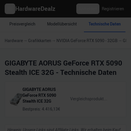
HardwareDealz
Anmelden
Registrieren
Preisvergleich
Modellübersicht
Technische Daten
Hardware
Grafikkarten
NVIDIA GeForce RTX 5090 - 32GB
GIG
GIGABYTE AORUS GeForce RTX 5090
Stealth ICE 32G
- Technische Daten
GIGABYTE AORUS
GeForce RTX 5090
Stealth ICE 32G
Bestpreis:
4.416,13
€
Hinweis: Unsere Links sind Affiliate Links. Wir erhalten beim Kauf