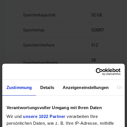
Speicherkapazität
32 GB
Speichertyp
GDDR7
Speicherinterface
512
28
Speicherbandbreite
Gbps
Zustimmung
Details
Anzeigeneinstellungen
Über
Videoanschlüsse
Verantwortungsvoller Umgang mit Ihren Daten
Wir und
unsere 1022 Partner
verarbeiten Ihre
persönlichen Daten, wie z. B. Ihre IP-Adresse, mithilfe
1x HDMI