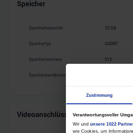
Speicher
Speicherkapazität
32 GB
Speichertyp
GDDR7
Speicherinterface
512
Speicherbandbreite
28 Gbps
Zustimmung
Videoanschlüsse
Verantwortungsvoller Umgan
Wir und
unsere 1022 Partne
wie Cookies, um Information