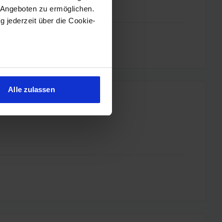
 Angeboten zu ermöglichen.
g jederzeit über die Cookie-
sein können
ren
Alle zulassen
hre Präferenzen im
Abschnitt
 Medien anbieten zu können
hrer Verwendung unserer
 führen diese Informationen
ie im Rahmen Ihrer Nutzung