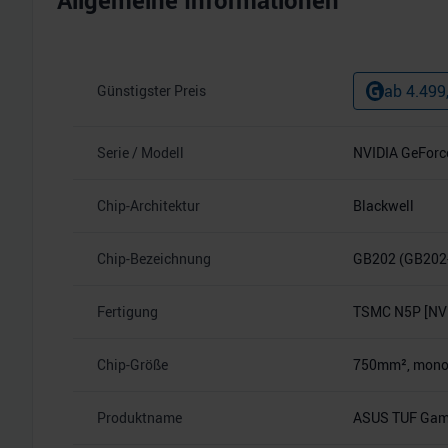
Allgemeine Informationen
ab
4.499
Günstigster Preis
Serie / Modell
NVIDIA GeForc
Chip-Architektur
Blackwell
Chip-Bezeichnung
GB202 (GB202
Fertigung
TSMC N5P [NVI
Chip-Größe
750mm², monoli
Produktname
ASUS TUF Gam