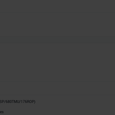
0SP/680TMU/176ROP)
res