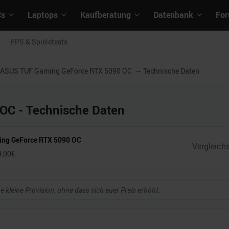
Cs
Laptops
Kaufberatung
Datenbank
Fo
FPS & Spieletests
ASUS TUF Gaming GeForce RTX 5090 OC
Technische Daten
 OC
- Technische Daten
ng GeForce RTX 5090 OC
9,00
€
ne kleine Provision, ohne dass sich euer Preis erhöht.