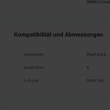
96MiB L2-Cac
Kompatibilität und Abmessungen
Schnittstelle
PCIe 5.0 x16
Anzahl Slots
4
L x B (cm)
34.8 x 14.6