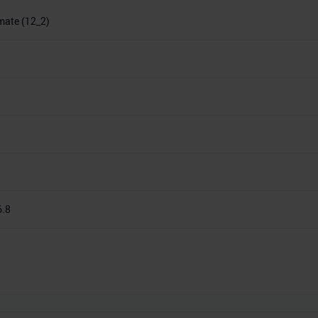
imate (12_2)
6.8