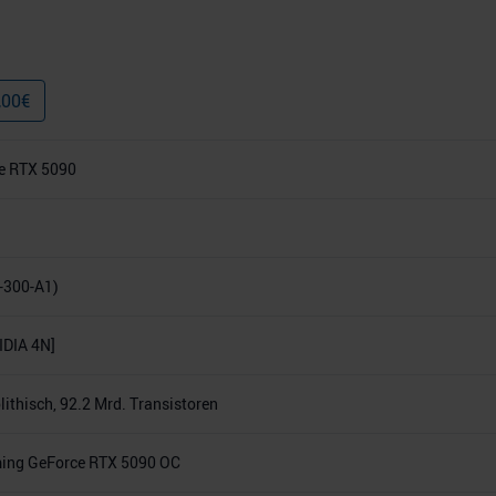
,00
€
e RTX 5090
-300-A1)
DIA 4N]
thisch, 92.2 Mrd. Transistoren
ing GeForce RTX 5090 OC