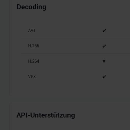
Decoding
AV1
✔️
H.265
✔️
H.264
❌
VP8
✔️
API-Unterstützung