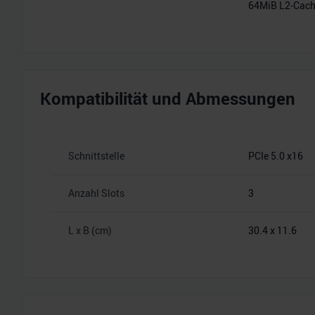
64MiB L2-Cac
Kompatibilität und Abmessungen
Schnittstelle
PCIe 5.0 x16
Anzahl Slots
3
L x B (cm)
30.4 x 11.6