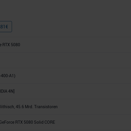
,81
€
e RTX 5080
-400-A1)
DIA 4N]
thisch, 45.6 Mrd. Transistoren
GeForce RTX 5080 Solid CORE