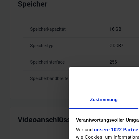
Speicher
Speicherkapazität
16 GB
Speichertyp
GDDR7
Speicherinterface
256
Speicherbandbreite
30 Gbps
Zustimmung
Videoanschlüsse
Verantwortungsvoller Umgan
Wir und
unsere 1022 Partne
wie Cookies, um Information