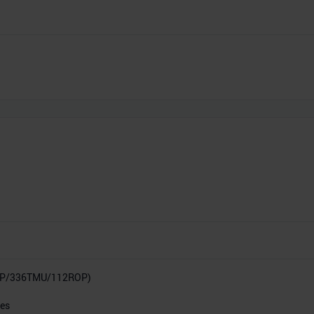
SP/336TMU/112ROP)
res