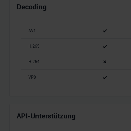
Decoding
AV1
✔️
H.265
✔️
H.264
❌
VP8
✔️
API-Unterstützung