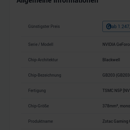
Allgemeine Informationen
ab
1.247
Günstigster Preis
Serie / Modell
NVIDIA GeForc
Chip-Architektur
Blackwell
Chip-Bezeichnung
GB203 (GB203
Fertigung
TSMC N5P [NVI
Chip-Größe
378mm², monoli
Produktname
Zotac Gaming 