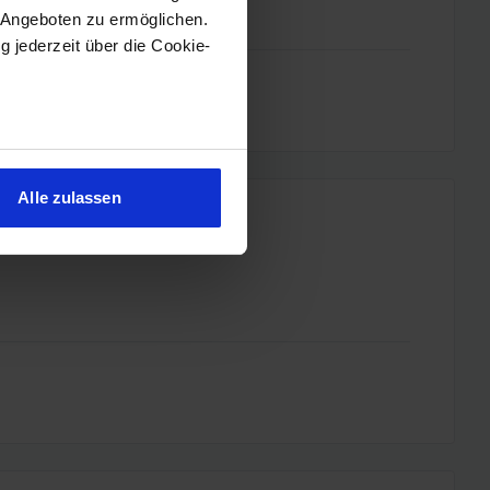
 Angeboten zu ermöglichen.
g jederzeit über die Cookie-
sein können
ren
Alle zulassen
hre Präferenzen im
Abschnitt
 Medien anbieten zu können
hrer Verwendung unserer
 führen diese Informationen
ie im Rahmen Ihrer Nutzung