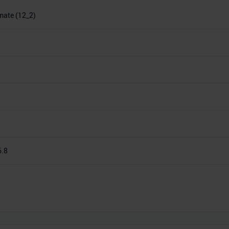
imate (12_2)
6.8