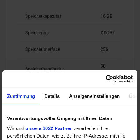
Speicherkapazität
16 GB
Speichertyp
GDDR7
Speicherinterface
256
30
Speicherbandbreite
Gbps
Zustimmung
Details
Anzeigeneinstellungen
Über
Videoanschlüsse
Verantwortungsvoller Umgang mit Ihren Daten
Wir und
unsere 1022 Partner
verarbeiten Ihre
persönlichen Daten, wie z. B. Ihre IP-Adresse, mithilfe
1x HDMI