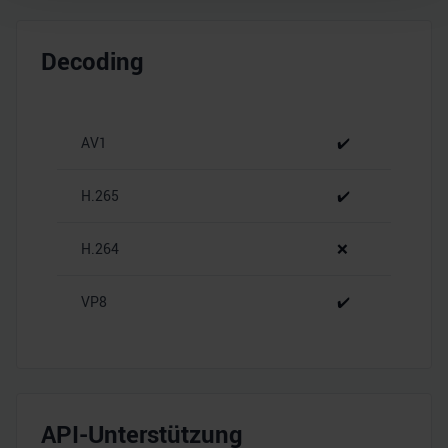
Wir verwenden Cookies, um Inhalte und Anzeigen zu
personalisieren, Funktionen für soziale Medien anbieten
Decoding
zu können und die Zugriffe auf unsere Website zu
analysieren. Außerdem geben wir Informationen zu Ihrer
Verwendung unserer Website an unsere Partner für
AV1
✔️
soziale Medien, Werbung und Analysen weiter. Unsere
Partner führen diese Informationen möglicherweise mit
weiteren Daten zusammen, die Sie ihnen bereitgestellt
H.265
✔️
haben oder die sie im Rahmen Ihrer Nutzung der Dienste
gesammelt haben.
H.264
❌
VP8
✔️
API-Unterstützung