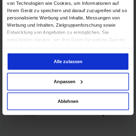
HDMI
von Technologien wie Cookies, um Informationen auf
2.1b
Ihrem Gerät zu speichern und darauf zuzugreifen und so
personalisierte Werbung und Inhalte, Messungen von
3x
Werbung und Inhalten, Zielgruppenforschung sowie
DisplayPort
DisplayPort
Entwicklung von Angeboten zu ermöglichen. Sie
2.1b
entscheiden darüber, wer Ihre Daten für welche Zwecke
nutzt. Sie können Ihre Einwilligung jederzeit über die
Cookie-Erklärung oder durch Klicken auf das Privacy
Trigger Symbol ändern oder widerrufen
Alle zulassen
Encoding
Wenn Sie es erlauben, würden wir auch gerne:
Anpassen
Informationen über Ihre geografische Lage erfassen,
welche bis auf einige Meter genau sein können
H.265
✔️
Ihr Gerät durch aktives Scannen nach bestimmten
Ablehnen
Merkmalen (Fingerprinting) identifizieren
H.264
✔️
Erfahren Sie mehr darüber, wie Ihre persönlichen Daten
verarbeitet werden, und legen Sie Ihre Präferenzen im
Abschnitt Einzelheiten
fest.