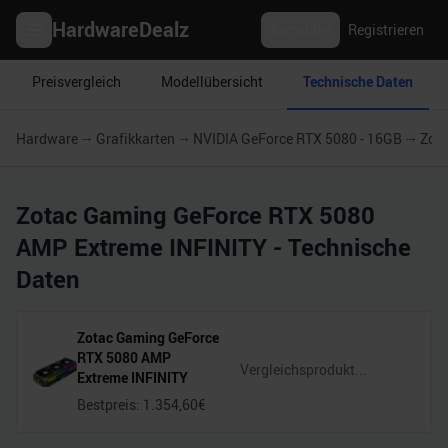
HardwareDealz
Anmelden
Registrieren
Preisvergleich
Modellübersicht
Technische Daten
Hardware
Grafikkarten
NVIDIA GeForce RTX 5080 - 16GB
Zot
Zotac Gaming GeForce RTX 5080
AMP Extreme INFINITY
- Technische
Daten
Zotac Gaming GeForce
RTX 5080 AMP
Extreme INFINITY
Bestpreis:
1.354,60
€