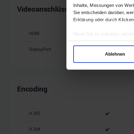
Inhalte, Messungen von Werb
Videoanschlüsse
Sie entscheiden darüber, wer
Erklärung oder durch Klicken
HDMI
1x HDMI 2.1b
Wenn Sie es erlauben, würde
Informationen über Ihre 
DisplayPort
3x DisplayPort
Ihr Gerät durch aktives 
Ablehnen
Erfahren Sie mehr darüber, w
Einzelheiten
fest.
Wir verwenden Cookies, um I
und die Zugriffe auf unsere 
Encoding
Website an unsere Partner fü
möglicherweise mit weiteren
der Dienste gesammelt habe
H.265
✔️
H.264
✔️