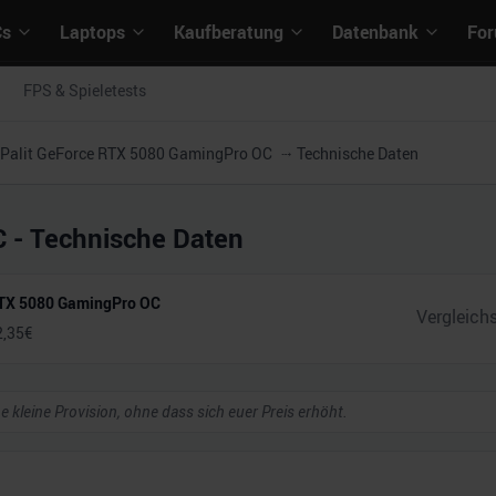
Cs
Laptops
Kaufberatung
Datenbank
Fo
FPS & Spieletests
Palit GeForce RTX 5080 GamingPro OC
Technische Daten
C
- Technische Daten
RTX 5080 GamingPro OC
2,35
€
ne kleine Provision, ohne dass sich euer Preis erhöht.