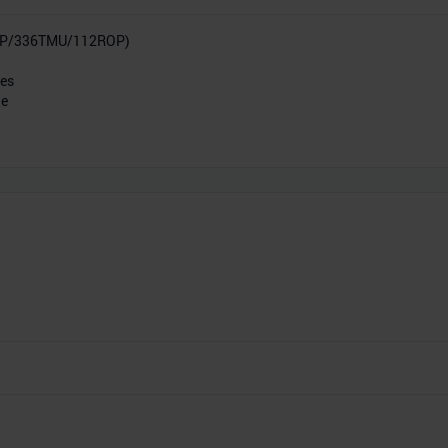
SP/336TMU/112ROP)
res
he