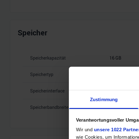
Speicher
Speicherkapazität
16 GB
Speichertyp
GDDR7
Speicherinterface
256
Zustimmung
Speicherbandbreite
30 Gbps
Verantwortungsvoller Umgan
Wir und
unsere 1022 Partne
wie Cookies, um Information