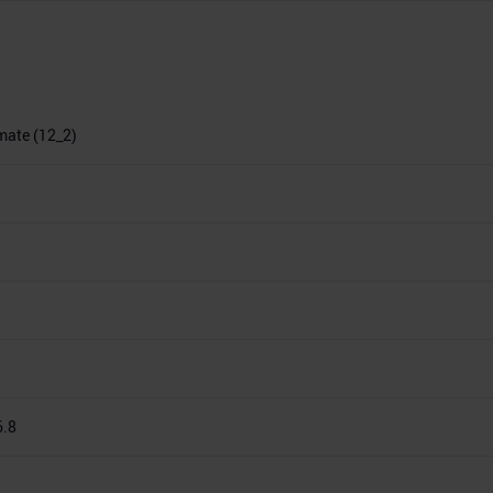
imate (12_2)
6.8