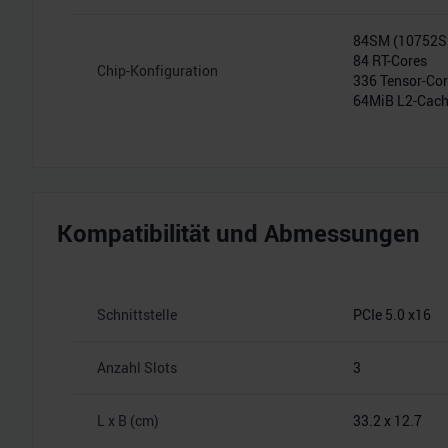
84SM (10752
84 RT-Cores
Chip-Konfiguration
336 Tensor-Co
64MiB L2-Cac
Kompatibilität und Abmessungen
Schnittstelle
PCIe 5.0 x16
Anzahl Slots
3
L x B (cm)
33.2 x 12.7