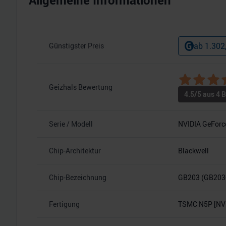
Allgemeine Informationen
ab
1.302
Günstigster Preis
Geizhals Bewertung
4.5
/5 aus
4
B
Serie / Modell
NVIDIA GeForc
Chip-Architektur
Blackwell
Chip-Bezeichnung
GB203 (GB203
Fertigung
TSMC N5P [NVI