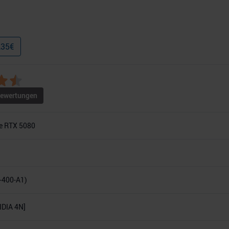
,35
€
ewertungen
e RTX 5080
-400-A1)
DIA 4N]