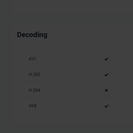
Decoding
AV1
✔️
H.265
✔️
H.264
❌
VP8
✔️