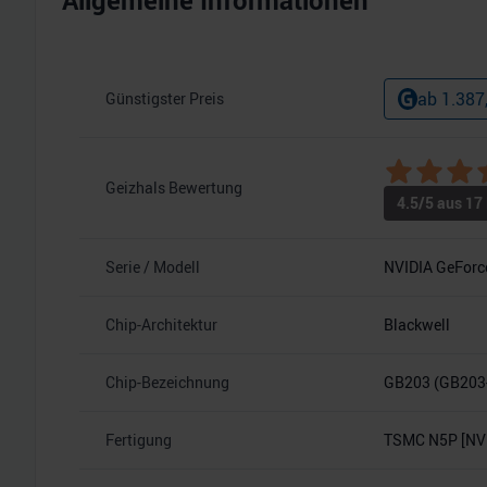
Allgemeine Informationen
ab
1.387
Günstigster Preis
Geizhals Bewertung
4.5
/5 aus
17
Serie / Modell
NVIDIA GeForc
Chip-Architektur
Blackwell
Chip-Bezeichnung
GB203 (GB203
Fertigung
TSMC N5P [NVI