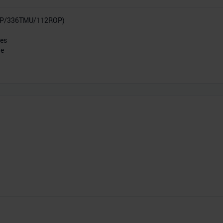
SP/336TMU/112ROP)
res
he