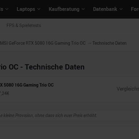
Cs
Laptops
Kaufberatung
Datenbank
Fo
FPS & Spieletests
MSI GeForce RTX 5080 16G Gaming Trio OC
Technische Daten
io OC
- Technische Daten
X 5080 16G Gaming Trio OC
7,24
€
ne kleine Provision, ohne dass sich euer Preis erhöht.