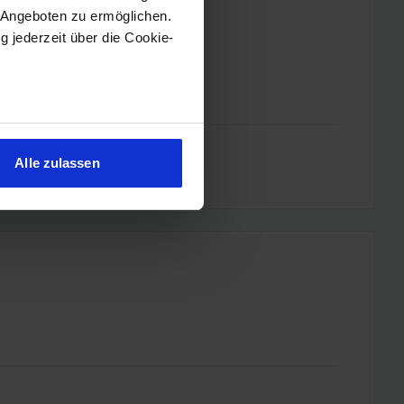
 Angeboten zu ermöglichen.
g jederzeit über die Cookie-
sein können
ren
Alle zulassen
hre Präferenzen im
Abschnitt
 Medien anbieten zu können
hrer Verwendung unserer
 führen diese Informationen
ie im Rahmen Ihrer Nutzung