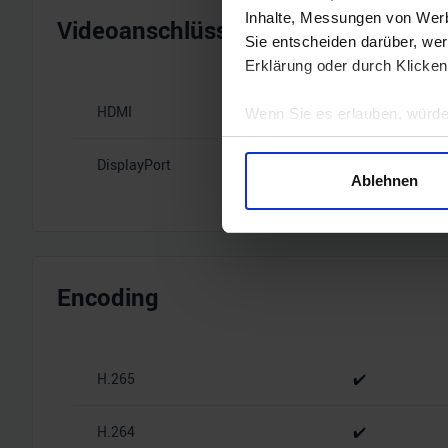
Inhalte, Messungen von Werb
Videoanschlüsse
Sie entscheiden darüber, wer
Erklärung oder durch Klicken
HDMI
1x HDMI 2.1b
Wenn Sie es erlauben, würde
Informationen über Ihre 
DisplayPort
3x DisplayPort
Ihr Gerät durch aktives 
Ablehnen
Erfahren Sie mehr darüber, w
Einzelheiten
fest.
Wir verwenden Cookies, um I
und die Zugriffe auf unsere 
Encoding
Website an unsere Partner fü
möglicherweise mit weiteren
der Dienste gesammelt habe
H.265
✔️
H.264
✔️