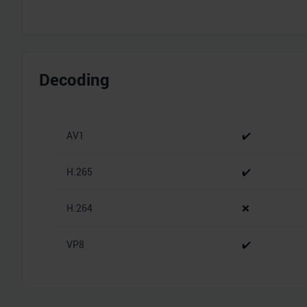
Decoding
AV1
✔️
H.265
✔️
H.264
❌
VP8
✔️