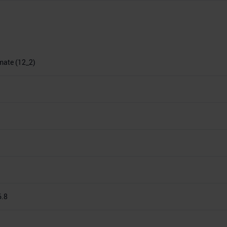
imate (12_2)
6.8