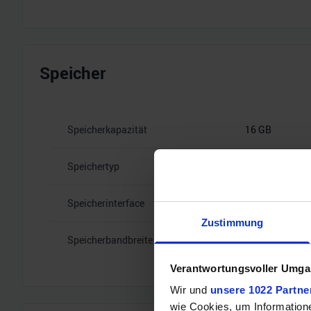
Speicher
Speicherkapazität
16 GB
Speichertyp
GDDR7
Speicherinterface
256
Zustimmung
Speicherbandbreite
30 Gbps
Verantwortungsvoller Umgan
Wir und
unsere 1022 Partne
wie Cookies, um Information