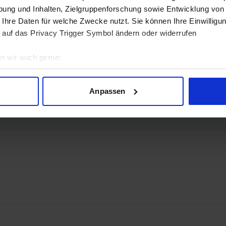
ung und Inhalten, Zielgruppenforschung sowie Entwicklung von
 Ihre Daten für welche Zwecke nutzt. Sie können Ihre Einwilligun
 auf das Privacy Trigger Symbol ändern oder widerrufen
n wir auch gerne:
geografische Lage erfassen, welche bis auf einige Meter genau 
 2.1b
Scannen nach bestimmten Merkmalen (Fingerprinting) identifizie
Anpassen
ie Ihre persönlichen Daten verarbeitet werden, und legen Sie I
nhalte und Anzeigen zu personalisieren, Funktionen für soziale
Website zu analysieren. Außerdem geben wir Informationen zu I
r soziale Medien, Werbung und Analysen weiter. Unsere Partner
 Daten zusammen, die Sie ihnen bereitgestellt haben oder die s
n.