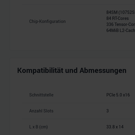
84SM (10752
84 RT-Cores
Chip-Konfiguration
336 Tensor-Co
64MiB L2-Cac
Kompatibilität und Abmessungen
Schnittstelle
PCIe 5.0 x16
Anzahl Slots
3
L x B (cm)
33.8 x 14