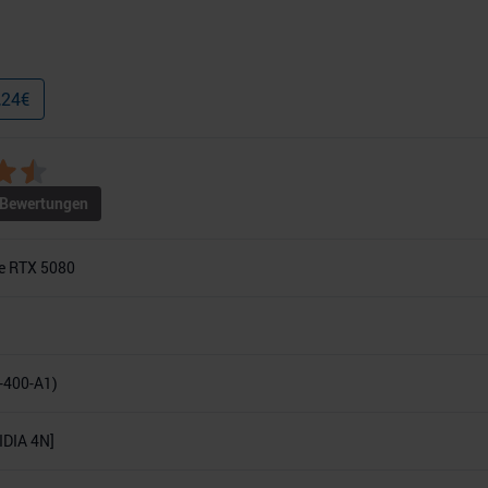
,24
€
Bewertungen
e RTX 5080
-400-A1)
DIA 4N]