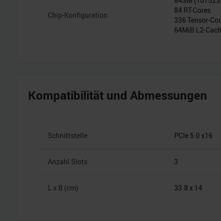
84SM (10752
84 RT-Cores
Chip-Konfiguration
336 Tensor-Co
64MiB L2-Cac
Kompatibilität und Abmessungen
Schnittstelle
PCIe 5.0 x16
Anzahl Slots
3
L x B (cm)
33.8 x 14