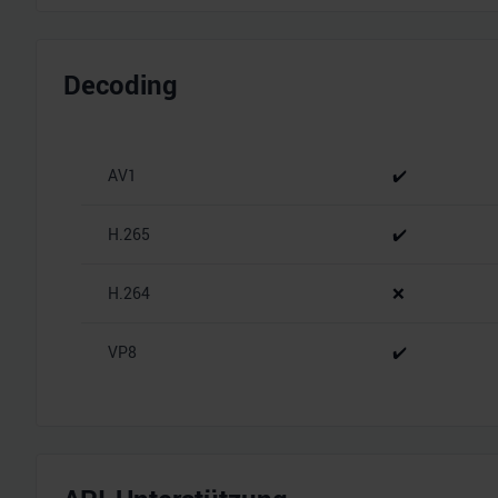
Decoding
AV1
✔️
H.265
✔️
H.264
❌
VP8
✔️