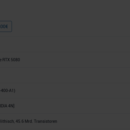
,00
€
e RTX 5080
-400-A1)
DIA 4N]
thisch, 45.6 Mrd. Transistoren