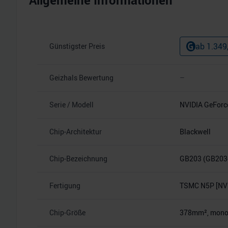
Allgemeine Informationen
ab
1.349
Günstigster Preis
Geizhals Bewertung
–
Serie / Modell
NVIDIA GeForc
Chip-Architektur
Blackwell
Chip-Bezeichnung
GB203 (GB203
Fertigung
TSMC N5P [NVI
Chip-Größe
378mm², monoli