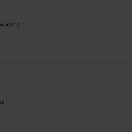
imate (12_2)
6.8