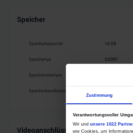
Speicher
Speicherkapazität
16 GB
Speichertyp
GDDR7
Speicherinterface
256
Speicherbandbreite
30 Gbps
Zustimmung
Verantwortungsvoller Umgan
Wir und
unsere 1022 Partne
Videoanschlüsse
wie Cookies, um Information