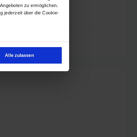
 Angeboten zu ermöglichen.
g jederzeit über die Cookie-
sein können
ren
Alle zulassen
hre Präferenzen im
Abschnitt
 Medien anbieten zu können
hrer Verwendung unserer
 führen diese Informationen
ie im Rahmen Ihrer Nutzung