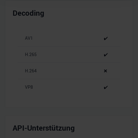
Wir verwenden Cookies, um Inhalte und Anzeigen zu
Decoding
personalisieren, Funktionen für soziale Medien anbieten
zu können und die Zugriffe auf unsere Website zu
analysieren. Außerdem geben wir Informationen zu Ihrer
Verwendung unserer Website an unsere Partner für
AV1
✔️
soziale Medien, Werbung und Analysen weiter. Unsere
Partner führen diese Informationen möglicherweise mit
H.265
✔️
weiteren Daten zusammen, die Sie ihnen bereitgestellt
haben oder die sie im Rahmen Ihrer Nutzung der Dienste
H.264
❌
gesammelt haben.
VP8
✔️
API-Unterstützung