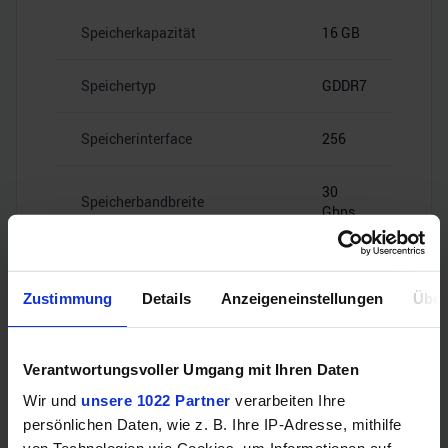
Speicherkapazität
16 GB
Speichertyp
GDDR7
Speicherinterface
256
30
Speicherbandbreite
Gbps
Zustimmung
Details
Anzeigeneinstellungen
Über
Videoanschlüsse
Verantwortungsvoller Umgang mit Ihren Daten
Wir und
unsere 1022 Partner
verarbeiten Ihre
persönlichen Daten, wie z. B. Ihre IP-Adresse, mithilfe
1x HDMI
HDMI
2.1b