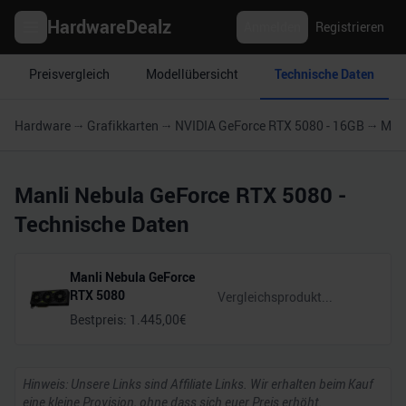
HardwareDealz
Anmelden
Registrieren
Preisvergleich
Modellübersicht
Technische Daten
Hardware
Grafikkarten
NVIDIA GeForce RTX 5080 - 16GB
Manl
Manli Nebula GeForce RTX 5080
-
Technische Daten
Manli Nebula GeForce
RTX 5080
Bestpreis:
1.445,00
€
Hinweis: Unsere Links sind Affiliate Links. Wir erhalten beim Kauf
eine kleine Provision, ohne dass sich euer Preis erhöht.