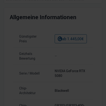
Allgemeine Informationen
Günstigster
ab
1.445,00
€
Preis
Geizhals
–
Bewertung
NVIDIA GeForce RTX
Serie / Modell
5080
Chip-
Blackwell
Architektur
Chip-
GB203 (GB203-400-