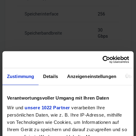
Speicherinterface
256
30
Speicherbandbreite
Gbps
Videoanschlüsse
Zustimmung
Details
Anzeigeneinstellungen
Über
Verantwortungsvoller Umgang mit Ihren Daten
1x HDMI
HDMI
2.1b
Wir und
unsere 1022 Partner
verarbeiten Ihre
persönlichen Daten, wie z. B. Ihre IP-Adresse, mithilfe
von Technologien wie Cookies, um Informationen auf
3x
DisplayPort
DisplayPort
Ihrem Gerät zu speichern und darauf zuzugreifen und so
2.1b