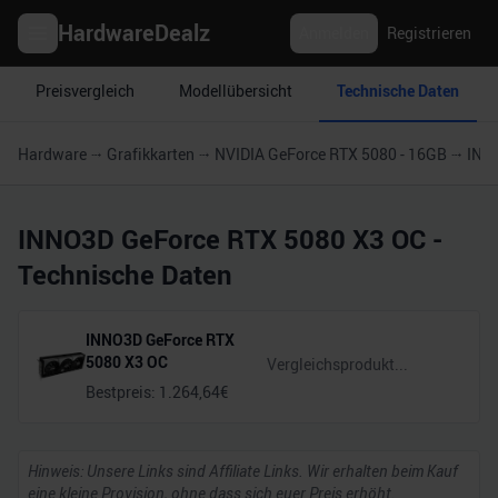
HardwareDealz
Anmelden
Registrieren
Preisvergleich
Modellübersicht
Technische Daten
Hardware
Grafikkarten
NVIDIA GeForce RTX 5080 - 16GB
INN
INNO3D GeForce RTX 5080 X3 OC
-
Technische Daten
INNO3D GeForce RTX
5080 X3 OC
Bestpreis:
1.264,64
€
Hinweis: Unsere Links sind Affiliate Links. Wir erhalten beim Kauf
eine kleine Provision, ohne dass sich euer Preis erhöht.