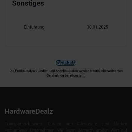
Sonstiges
Einführung
30.01.2025
Die Produktdaten, Händler- und Angebotsdaten werden freundlicherweise von
Geizhals.de bereitgestellt.
HardwareDealz
Transparenzhinweis: Dubaro und Silentware sind Marken
verbundener Unternehmen. Wir legen dennoch großen Wert auf