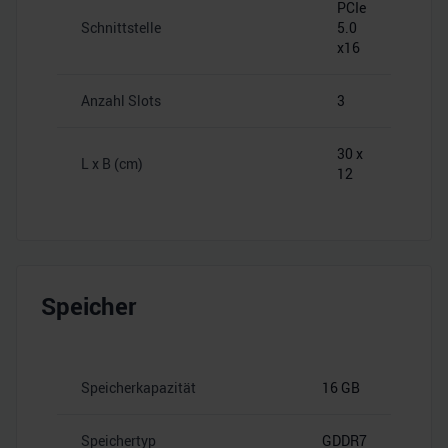
PCIe
Schnittstelle
5.0
x16
Anzahl Slots
3
30 x
L x B (cm)
12
Speicher
Speicherkapazität
16 GB
Speichertyp
GDDR7