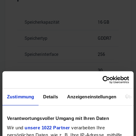
Speicherkapazität
16 GB
Speichertyp
GDDR7
Speicherinterface
256
30
Speicherbandbreite
Gbps
Zustimmung
Details
Anzeigeneinstellungen
Über
Videoanschlüsse
Verantwortungsvoller Umgang mit Ihren Daten
Wir und
unsere 1022 Partner
verarbeiten Ihre
persönlichen Daten, wie z. B. Ihre IP-Adresse, mithilfe