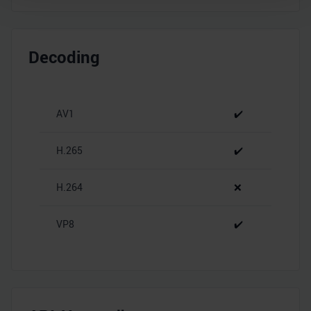
Wir verwenden Cookies, um Inhalte und Anzeigen zu
personalisieren, Funktionen für soziale Medien anbieten
Decoding
zu können und die Zugriffe auf unsere Website zu
analysieren. Außerdem geben wir Informationen zu Ihrer
Verwendung unserer Website an unsere Partner für
soziale Medien, Werbung und Analysen weiter. Unsere
AV1
✔️
Partner führen diese Informationen möglicherweise mit
weiteren Daten zusammen, die Sie ihnen bereitgestellt
H.265
✔️
haben oder die sie im Rahmen Ihrer Nutzung der Dienste
gesammelt haben.
H.264
❌
VP8
✔️