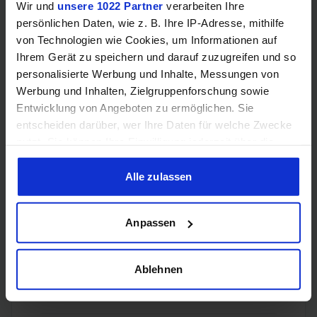
Videoanschlüsse
Wir und
unsere 1022 Partner
verarbeiten Ihre
persönlichen Daten, wie z. B. Ihre IP-Adresse, mithilfe
von Technologien wie Cookies, um Informationen auf
Ihrem Gerät zu speichern und darauf zuzugreifen und so
1x HDMI
HDMI
personalisierte Werbung und Inhalte, Messungen von
2.1b
Werbung und Inhalten, Zielgruppenforschung sowie
Entwicklung von Angeboten zu ermöglichen. Sie
3x
entscheiden darüber, wer Ihre Daten für welche Zwecke
DisplayPort
DisplayPort
nutzt. Sie können Ihre Einwilligung jederzeit über die
2.1b
Cookie-Erklärung oder durch Klicken auf das Privacy
Trigger Symbol ändern oder widerrufen
Alle zulassen
Wenn Sie es erlauben, würden wir auch gerne:
Anpassen
Informationen über Ihre geografische Lage erfassen,
Encoding
welche bis auf einige Meter genau sein können
Ihr Gerät durch aktives Scannen nach bestimmten
Ablehnen
Merkmalen (Fingerprinting) identifizieren
H.265
✔️
Erfahren Sie mehr darüber, wie Ihre persönlichen Daten
verarbeitet werden, und legen Sie Ihre Präferenzen im