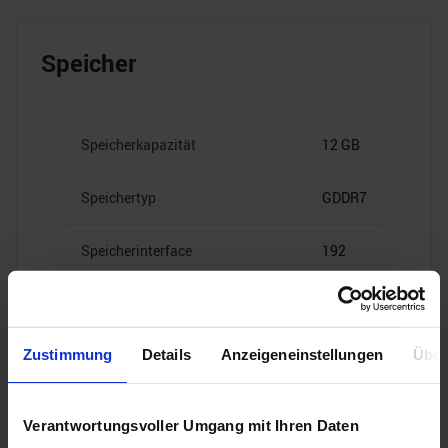
Speicher
Speicherkapazität
12 GB
Speichertyp
GDDR7
Speicherinterface
192
28
Speicherbandbreite
Gbps
Zustimmung
Details
Anzeigeneinstellungen
Über
Verantwortungsvoller Umgang mit Ihren Daten