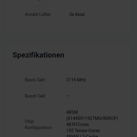
Anzahl Lüfter
3x Axial
Spezifikationen
Basis-Takt
2116 MHz
Boost-Takt
–
48SM
(6144SP/192TMU/80ROP)
Chip-
48 RT-Cores
Konfiguration
192 Tensor-Cores
48MiB L2-Cache