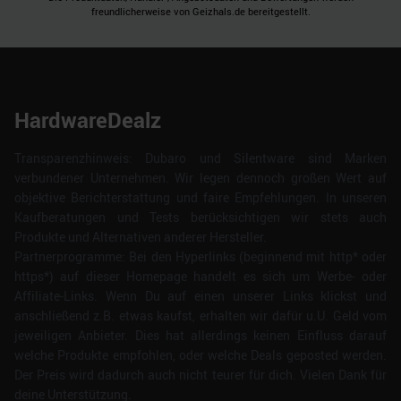
freundlicherweise von Geizhals.de bereitgestellt.
HardwareDealz
Transparenzhinweis: Dubaro und Silentware sind Marken
verbundener Unternehmen. Wir legen dennoch großen Wert auf
objektive Berichterstattung und faire Empfehlungen. In unseren
Kaufberatungen und Tests berücksichtigen wir stets auch
Produkte und Alternativen anderer Hersteller.
Partnerprogramme: Bei den Hyperlinks (beginnend mit http* oder
https*) auf dieser Homepage handelt es sich um Werbe- oder
Affiliate-Links. Wenn Du auf einen unserer Links klickst und
anschließend z.B. etwas kaufst, erhalten wir dafür u.U. Geld vom
jeweiligen Anbieter. Dies hat allerdings keinen Einfluss darauf
welche Produkte empfohlen, oder welche Deals geposted werden.
Der Preis wird dadurch auch nicht teurer für dich. Vielen Dank für
deine Unterstützung.