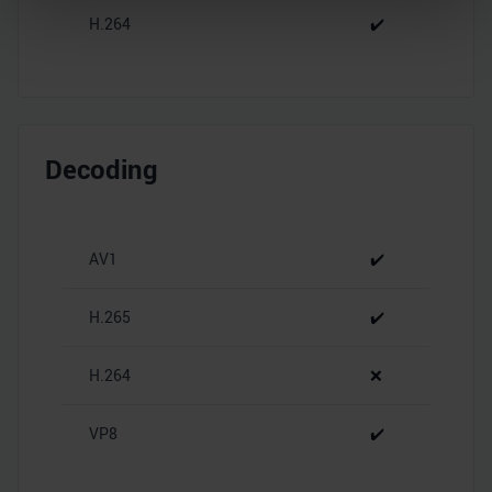
H.264
✔️
Abschnitt Einzelheiten
fest.
Wir verwenden Cookies, um Inhalte und Anzeigen zu
personalisieren, Funktionen für soziale Medien anbieten
zu können und die Zugriffe auf unsere Website zu
analysieren. Außerdem geben wir Informationen zu Ihrer
Decoding
Verwendung unserer Website an unsere Partner für
soziale Medien, Werbung und Analysen weiter. Unsere
Partner führen diese Informationen möglicherweise mit
AV1
✔️
weiteren Daten zusammen, die Sie ihnen bereitgestellt
haben oder die sie im Rahmen Ihrer Nutzung der Dienste
H.265
✔️
gesammelt haben.
H.264
❌
VP8
✔️