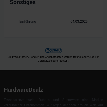
Sonstiges
Einführung
04.03.2025
Die Produktdaten, Händler- und Angebotsdaten werden freundlicherweise von
Geizhals.de bereitgestellt.
HardwareDealz
Transparenzhinweis: Dubaro und Silentware sind Marken
verbundener Unternehmen. Wir legen dennoch großen Wert auf