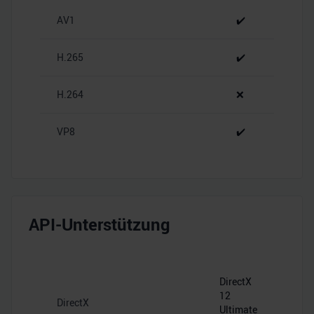
zu können und die Zugriffe auf unsere Website zu
AV1
✔️
analysieren. Außerdem geben wir Informationen zu Ihrer
Verwendung unserer Website an unsere Partner für
H.265
✔️
soziale Medien, Werbung und Analysen weiter. Unsere
Partner führen diese Informationen möglicherweise mit
H.264
❌
weiteren Daten zusammen, die Sie ihnen bereitgestellt
haben oder die sie im Rahmen Ihrer Nutzung der Dienste
gesammelt haben.
VP8
✔️
API-Unterstützung
DirectX
12
DirectX
Ultimate