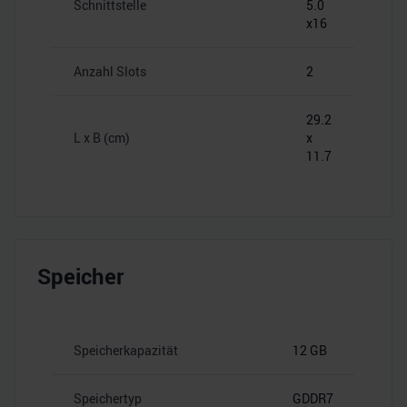
Schnittstelle
5.0
x16
Anzahl Slots
2
29.2
L x B (cm)
x
11.7
Speicher
Speicherkapazität
12 GB
Speichertyp
GDDR7