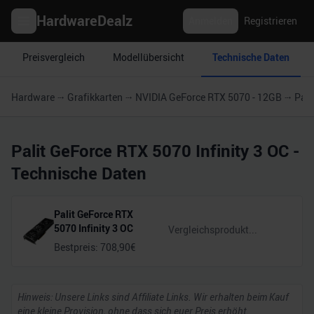
HardwareDealz
Anmelden
Registrieren
Preisvergleich
Modellübersicht
Technische Daten
Hardware
Grafikkarten
NVIDIA GeForce RTX 5070 - 12GB
Pali
Palit GeForce RTX 5070 Infinity 3 OC
-
Technische Daten
Palit GeForce RTX
5070 Infinity 3 OC
Bestpreis:
708,90
€
Hinweis: Unsere Links sind Affiliate Links. Wir erhalten beim Kauf
eine kleine Provision, ohne dass sich euer Preis erhöht.