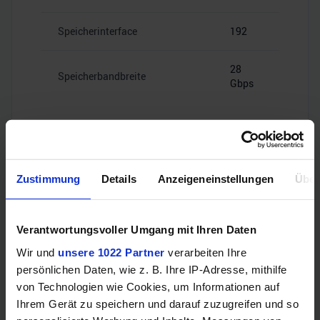
Speicherinterface
192
28
Speicherbandbreite
Gbps
Videoanschlüsse
Zustimmung
Details
Anzeigeneinstellungen
Über
Verantwortungsvoller Umgang mit Ihren Daten
1x HDMI
HDMI
2.1b
Wir und
unsere 1022 Partner
verarbeiten Ihre
persönlichen Daten, wie z. B. Ihre IP-Adresse, mithilfe
von Technologien wie Cookies, um Informationen auf
3x
DisplayPort
DisplayPort
Ihrem Gerät zu speichern und darauf zuzugreifen und so
2.1b