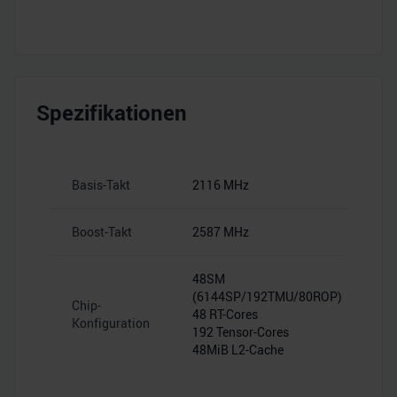
Spezifikationen
Basis-Takt
2116 MHz
Boost-Takt
2587 MHz
48SM
(6144SP/192TMU/80ROP)
Chip-
48 RT-Cores
Konfiguration
192 Tensor-Cores
48MiB L2-Cache