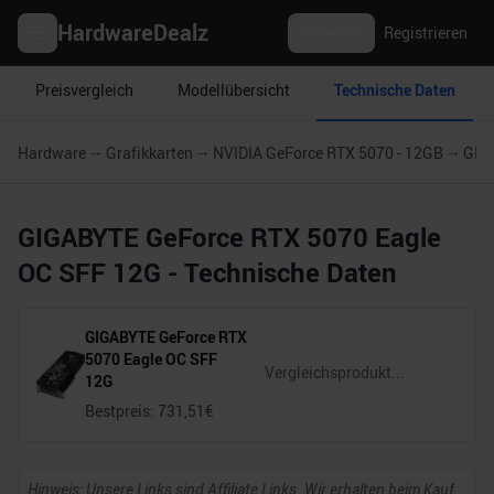
HardwareDealz
Anmelden
Registrieren
Preisvergleich
Modellübersicht
Technische Daten
Hardware
Grafikkarten
NVIDIA GeForce RTX 5070 - 12GB
GIG
GIGABYTE GeForce RTX 5070 Eagle
OC SFF 12G
- Technische Daten
GIGABYTE GeForce RTX
5070 Eagle OC SFF
12G
Bestpreis:
731,51
€
Hinweis: Unsere Links sind Affiliate Links. Wir erhalten beim Kauf