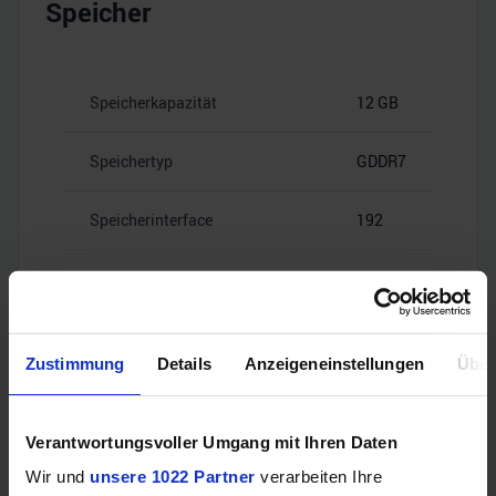
Speicher
Speicherkapazität
12 GB
Speichertyp
GDDR7
Speicherinterface
192
28
Speicherbandbreite
Gbps
Zustimmung
Details
Anzeigeneinstellungen
Über
Videoanschlüsse
Verantwortungsvoller Umgang mit Ihren Daten
Wir und
unsere 1022 Partner
verarbeiten Ihre