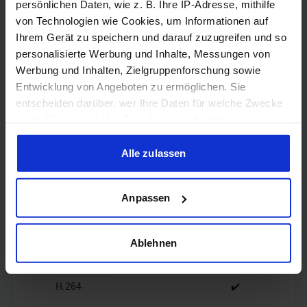
persönlichen Daten, wie z. B. Ihre IP-Adresse, mithilfe
von Technologien wie Cookies, um Informationen auf
1x HDMI
HDMI
Ihrem Gerät zu speichern und darauf zuzugreifen und so
2.1b
personalisierte Werbung und Inhalte, Messungen von
Werbung und Inhalten, Zielgruppenforschung sowie
3x
Entwicklung von Angeboten zu ermöglichen. Sie
DisplayPort
DisplayPort
2.1b
entscheiden darüber, wer Ihre Daten für welche Zwecke
nutzt. Sie können Ihre Einwilligung jederzeit über die
Cookie-Erklärung oder durch Klicken auf das Privacy
Trigger Symbol ändern oder widerrufen
Alle zulassen
Wenn Sie es erlauben, würden wir auch gerne:
Encoding
Anpassen
Informationen über Ihre geografische Lage erfassen,
welche bis auf einige Meter genau sein können
Ihr Gerät durch aktives Scannen nach bestimmten
Ablehnen
H.265
✔️
Merkmalen (Fingerprinting) identifizieren
Erfahren Sie mehr darüber, wie Ihre persönlichen Daten
H.264
✔️
verarbeitet werden, und legen Sie Ihre Präferenzen im
Abschnitt Einzelheiten
fest.