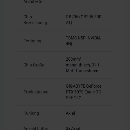
Architektur
Chip-
GB205 (GB205-300-
Bezeichnung
A1)
TSMC N5P [NVIDIA
Fertigung
4N]
263mm²,
Chip-Größe
monolithisch, 31.1
Mrd. Transistoren
GIGABYTE GeForce
Produktname
RTX 5070 Eagle OC
SFF 12G
Kühlung
Axial
Anzahl Lüfter
3x Axial