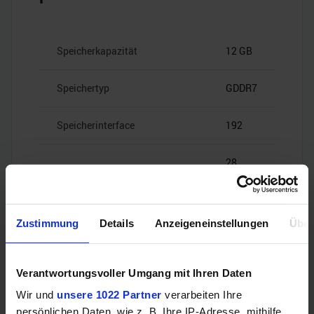
Speicherkapazität
12 GB
Speichertyp
GDDR7
Speicherinterface
192
28
Speicherbandbreite
Gbps
Zustimmung
Details
Anzeigeneinstellungen
Über
Videoanschlüsse
Verantwortungsvoller Umgang mit Ihren Daten
Wir und
unsere 1022 Partner
verarbeiten Ihre
persönlichen Daten, wie z. B. Ihre IP-Adresse, mithilfe