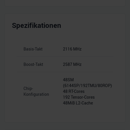
Spezifikationen
Basis-Takt
2116 MHz
Boost-Takt
2587 MHz
48SM
(6144SP/192TMU/80ROP)
Chip-
48 RT-Cores
Konfiguration
192 Tensor-Cores
48MiB L2-Cache