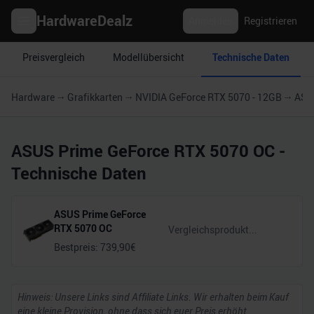
HardwareDealz
Anmelden
Registrieren
Preisvergleich
Modellübersicht
Technische Daten
Hardware
Grafikkarten
NVIDIA GeForce RTX 5070 - 12GB
ASU
ASUS Prime GeForce RTX 5070 OC
-
Technische Daten
ASUS Prime GeForce
RTX 5070 OC
Bestpreis:
739,90
€
Hinweis: Unsere Links sind Affiliate Links. Wir erhalten beim Kauf
eine kleine Provision, ohne dass sich euer Preis erhöht.