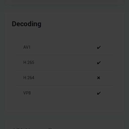
Wir verwenden Cookies, um Inhalte und Anzeigen zu
personalisieren, Funktionen für soziale Medien anbieten
Decoding
zu können und die Zugriffe auf unsere Website zu
analysieren. Außerdem geben wir Informationen zu Ihrer
Verwendung unserer Website an unsere Partner für
soziale Medien, Werbung und Analysen weiter. Unsere
AV1
✔️
Partner führen diese Informationen möglicherweise mit
weiteren Daten zusammen, die Sie ihnen bereitgestellt
H.265
✔️
haben oder die sie im Rahmen Ihrer Nutzung der Dienste
gesammelt haben.
H.264
❌
VP8
✔️