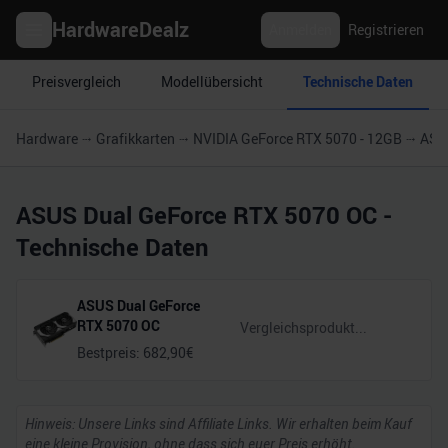
HardwareDealz
Anmelden
Registrieren
Preisvergleich
Modellübersicht
Technische Daten
Hardware
Grafikkarten
NVIDIA GeForce RTX 5070 - 12GB
ASU
ASUS Dual GeForce RTX 5070 OC
-
Technische Daten
ASUS Dual GeForce
RTX 5070 OC
Bestpreis:
682,90
€
Hinweis: Unsere Links sind Affiliate Links. Wir erhalten beim Kauf
eine kleine Provision, ohne dass sich euer Preis erhöht.