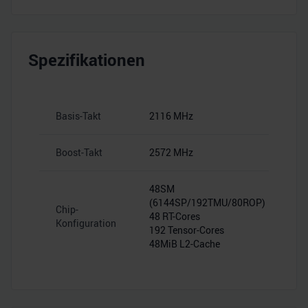
Spezifikationen
Basis-Takt
2116 MHz
Boost-Takt
2572 MHz
48SM
(6144SP/192TMU/80ROP)
Chip-
48 RT-Cores
Konfiguration
192 Tensor-Cores
48MiB L2-Cache