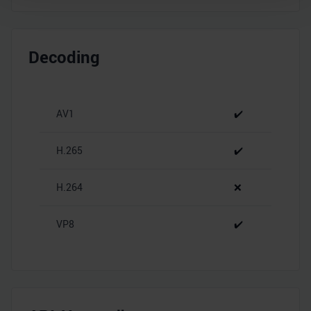
Wir verwenden Cookies, um Inhalte und Anzeigen zu
personalisieren, Funktionen für soziale Medien anbieten
Decoding
zu können und die Zugriffe auf unsere Website zu
analysieren. Außerdem geben wir Informationen zu Ihrer
Verwendung unserer Website an unsere Partner für
soziale Medien, Werbung und Analysen weiter. Unsere
AV1
✔️
Partner führen diese Informationen möglicherweise mit
weiteren Daten zusammen, die Sie ihnen bereitgestellt
H.265
✔️
haben oder die sie im Rahmen Ihrer Nutzung der Dienste
gesammelt haben.
H.264
❌
VP8
✔️