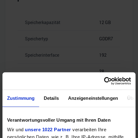
Speicherkapazität
12 GB
Speichertyp
GDDR7
Speicherinterface
192
28
Speicherbandbreite
Gbps
Zustimmung
Details
Anzeigeneinstellungen
Über
Videoanschlüsse
Verantwortungsvoller Umgang mit Ihren Daten
Wir und
unsere 1022 Partner
verarbeiten Ihre
persönlichen Daten, wie z. B. Ihre IP-Adresse, mithilfe