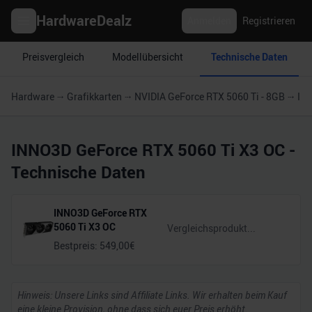
HardwareDealz
Anmelden
Registrieren
Preisvergleich
Modellübersicht
Technische Daten
Hardware
Grafikkarten
NVIDIA GeForce RTX 5060 Ti - 8GB
IN
INNO3D GeForce RTX 5060 Ti X3 OC
-
Technische Daten
INNO3D GeForce RTX
5060 Ti X3 OC
Bestpreis:
549,00
€
Hinweis: Unsere Links sind Affiliate Links. Wir erhalten beim Kauf
eine kleine Provision, ohne dass sich euer Preis erhöht.