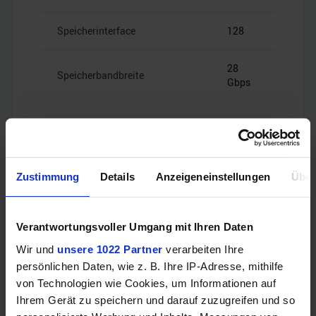
Speicherinterface
128
28
Speicherbandbreite
Gbps
Videoanschlüsse
Zustimmung
Details
Anzeigeneinstellungen
Über
Verantwortungsvoller Umgang mit Ihren Daten
1x HDMI
HDMI
2.1b
Wir und
unsere 1022 Partner
verarbeiten Ihre
persönlichen Daten, wie z. B. Ihre IP-Adresse, mithilfe
von Technologien wie Cookies, um Informationen auf
3x
DisplayPort
DisplayPort
Ihrem Gerät zu speichern und darauf zuzugreifen und so
2.1b