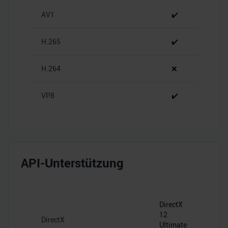
zu können und die Zugriffe auf unsere Website zu
AV1
✔️
analysieren. Außerdem geben wir Informationen zu Ihrer
Verwendung unserer Website an unsere Partner für
H.265
✔️
soziale Medien, Werbung und Analysen weiter. Unsere
Partner führen diese Informationen möglicherweise mit
H.264
❌
weiteren Daten zusammen, die Sie ihnen bereitgestellt
haben oder die sie im Rahmen Ihrer Nutzung der Dienste
gesammelt haben.
VP8
✔️
API-Unterstützung
DirectX
12
DirectX
Ultimate