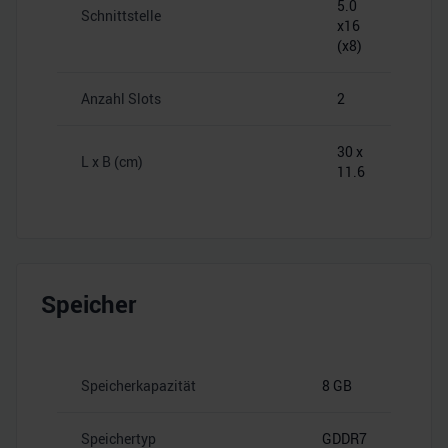
5.0
Schnittstelle
x16
(x8)
Anzahl Slots
2
30 x
L x B (cm)
11.6
Speicher
Speicherkapazität
8 GB
Speichertyp
GDDR7