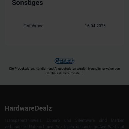
Sonstiges
Einführung
16.04.2025
Die Produktdaten, Händler- und Angebotsdaten werden freundlicherweise von
Geizhals.de bereitgestellt.
HardwareDealz
Transparenzhinweis: Dubaro und Silentware sind Marken
verbundener Unternehmen. Wir legen dennoch großen Wert auf