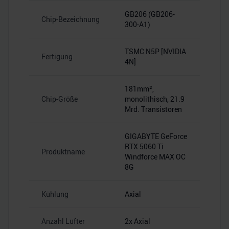
GB206 (GB206-
Chip-Bezeichnung
300-A1)
TSMC N5P [NVIDIA
Fertigung
4N]
181mm²,
Chip-Größe
monolithisch, 21.9
Mrd. Transistoren
GIGABYTE GeForce
RTX 5060 Ti
Produktname
Windforce MAX OC
8G
Kühlung
Axial
Anzahl Lüfter
2x Axial