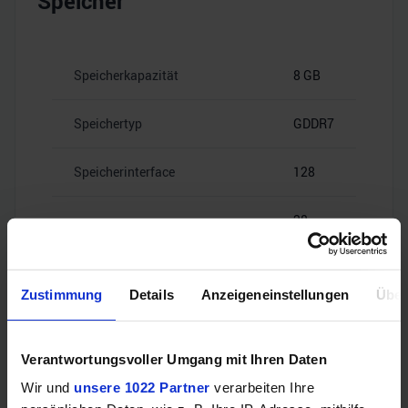
Speicher
Speicherkapazität
8 GB
Speichertyp
GDDR7
Speicherinterface
128
28
Speicherbandbreite
Gbps
Zustimmung
Details
Anzeigeneinstellungen
Über
Videoanschlüsse
Verantwortungsvoller Umgang mit Ihren Daten
Wir und
unsere 1022 Partner
verarbeiten Ihre