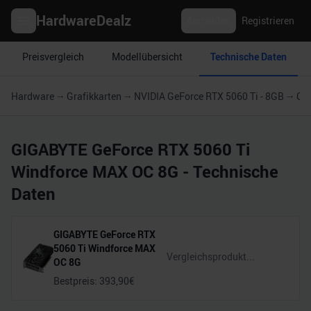
HardwareDealz
Anmelden
Registrieren
Preisvergleich
Modellübersicht
Technische Daten
Hardware
Grafikkarten
NVIDIA GeForce RTX 5060 Ti - 8GB
GI
GIGABYTE GeForce RTX 5060 Ti
Windforce MAX OC 8G
- Technische
Daten
GIGABYTE GeForce RTX
5060 Ti Windforce MAX
OC 8G
Bestpreis:
393,90
€